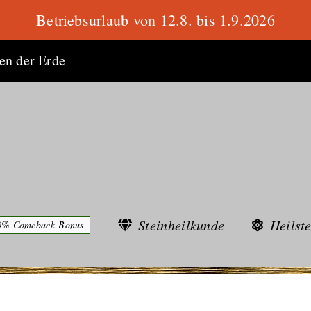
Betriebsurlaub von 12.8. bis 1.9.2026
ten der Erde
Steinheilkunde
Heilst
0% Comeback-Bonus