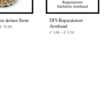
en deinen Stein
DIY-Reparaturset
Armband
Preisspanne:
€
55,00
Preisspanne:
€
3,00
–
€
5,50
€ 35,00
€ 3,00
bis
bis
€ 55,00
€ 5,50