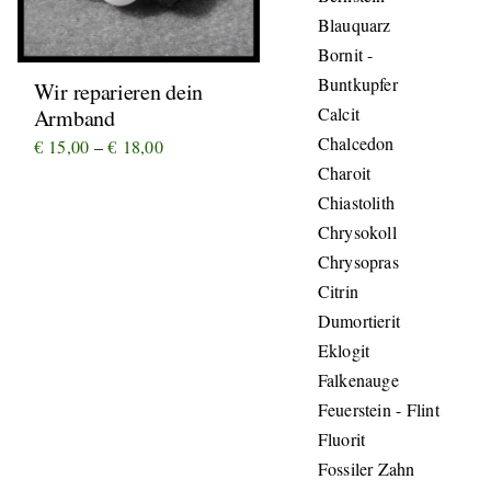
Blauquarz
Bornit -
Buntkupfer
Wir reparieren dein
Calcit
Armband
Chalcedon
Preisspanne:
€
15,00
–
€
18,00
Charoit
€ 15,00
Chiastolith
bis
Chrysokoll
€ 18,00
Chrysopras
Citrin
Dumortierit
Eklogit
Falkenauge
Feuerstein - Flint
Fluorit
Fossiler Zahn