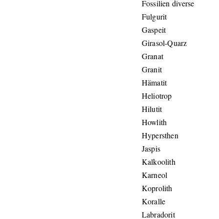
Fossilien diverse
Fulgurit
Gaspeit
Girasol-Quarz
Granat
Granit
Hämatit
Heliotrop
Hilutit
Howlith
Hypersthen
Jaspis
Kalkoolith
Karneol
Koprolith
Koralle
Labradorit