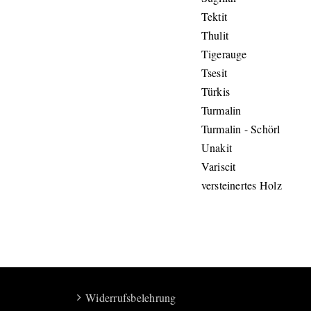
Tektit
Thulit
Tigerauge
Tsesit
Türkis
Turmalin
Turmalin - Schörl
Unakit
Variscit
versteinertes Holz
Widerrufsbelehrung