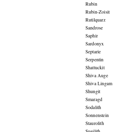
Rubin
Rubin-Zoisit
Rutilquarz
Sandrose
Saphir
Sardonyx
Septarie
Serpentin
Shattuckit
Shiva Auge
Shiva Lingam
Shungit
Smaragd
Sodalith
Sonnenstein
Staurolith
Sugilith