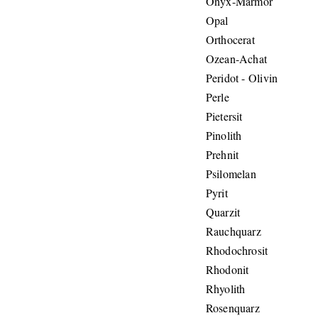
Onyx-Marmor
Opal
Orthocerat
Ozean-Achat
Peridot - Olivin
Perle
Pietersit
Pinolith
Prehnit
Psilomelan
Pyrit
Quarzit
Rauchquarz
Rhodochrosit
Rhodonit
Rhyolith
Rosenquarz