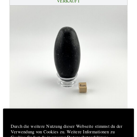
VERKAUFT
Hinweis
Shiva Lingam schwarz #23013 (M)
Durch die weitere Nutzung dieser Webseite stimmst du der
€
32,00
Verwendung von Cookies zu. Weitere Informationen zu