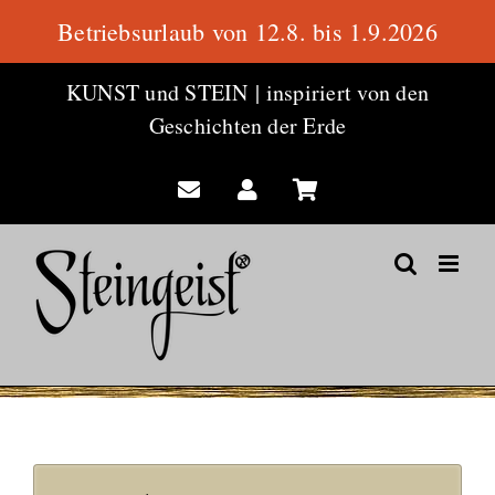
Betriebsurlaub von 12.8. bis 1.9.2026
Zum
KUNST und STEIN
|
inspiriert von den
Inhalt
Geschichten der Erde
springen