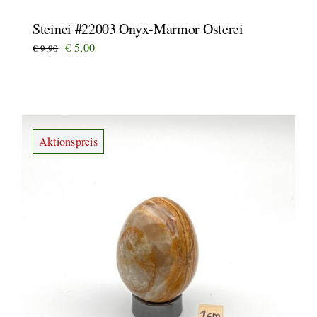
Steinei #22003 Onyx-Marmor Osterei
Ursprünglicher
Aktueller
€
5,00
€
9,90
Preis
Preis
war:
ist:
€ 9,90
€ 5,00.
Aktionspreis