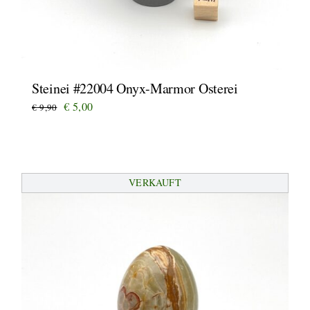
Steinei #22004 Onyx-Marmor Osterei
Ursprünglicher
Aktueller
€
5,00
€
9,90
Preis
Preis
war:
ist:
€ 9,90
€ 5,00.
VERKAUFT