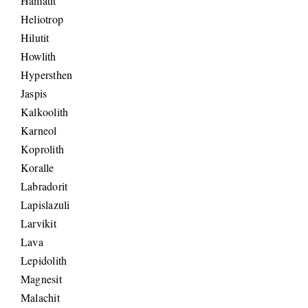
Hämatit
Heliotrop
Hilutit
Howlith
Hypersthen
Jaspis
Kalkoolith
Karneol
Koprolith
Koralle
Labradorit
Lapislazuli
Larvikit
Lava
Lepidolith
Magnesit
Malachit