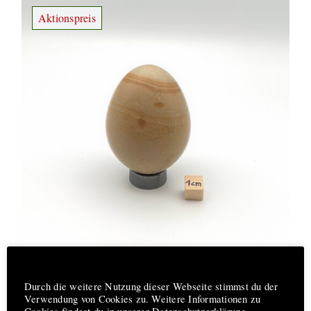
Aktionspreis
Hinweis
Steinei #22002 Jaspis Osterei
Durch die weitere Nutzung dieser Webseite stimmst du der
Ursprünglicher
Aktueller
€
5,00
€
9,90
Verwendung von Cookies zu. Weitere Informationen zu