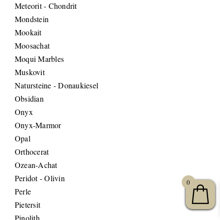
Meteorit - Chondrit
Mondstein
Mookait
Moosachat
Moqui Marbles
Muskovit
Natursteine - Donaukiesel
Obsidian
Onyx
Onyx-Marmor
Opal
Orthocerat
Ozean-Achat
Peridot - Olivin
0
Perle
Pietersit
Pinolith