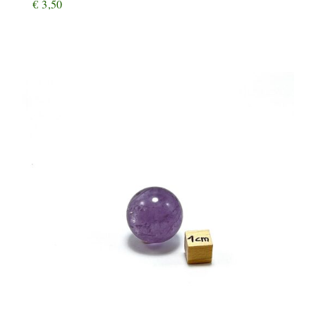
€
3,50