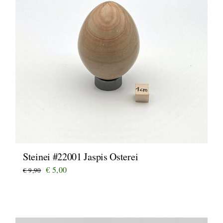
Steinei #22001 Jaspis Osterei
Ursprünglicher
Aktueller
€
5,00
€
9,90
Preis
Preis
war:
ist:
€ 9,90
€ 5,00.