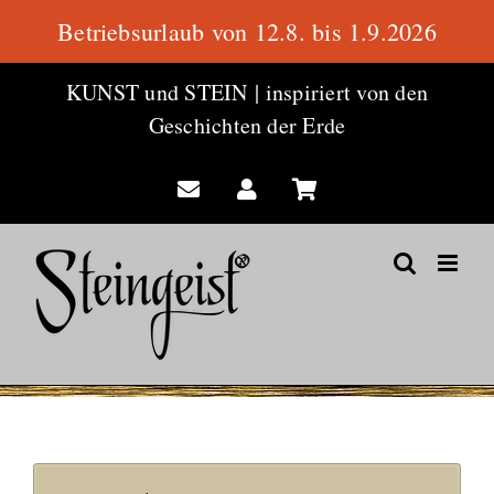
Betriebsurlaub von 12.8. bis 1.9.2026
Zum
KUNST und STEIN
|
inspiriert von den
Inhalt
Geschichten der Erde
springen