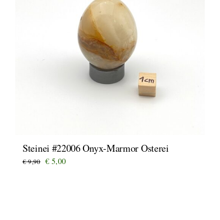
Steinei #22006 Onyx-Marmor Osterei
Ursprünglicher
Aktueller
€
5,00
€
9,90
Preis
Preis
war:
ist:
€ 9,90
€ 5,00.