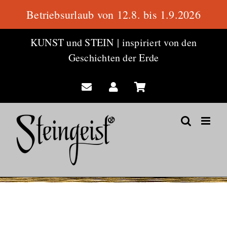
Betriebsurlaub von 12.8. bis 1.9.2026
Zum
KUNST und STEIN
|
inspiriert von den
Inhalt
Geschichten der Erde
springen