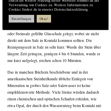
Durch die weitere Nutzung dieser Webseite stimmst du der
Reinigen mit Salz
Verwendung von Cookies zu. Weitere Informationen zu
Cookies findest du in unserer Datenschutzerklärung.
Die in Steinen gespeicherten Fremdinformationen können
Einstellungen
Okay!
auch durch Meer- oder Steinsalz gelöscht werden. Auf
einem dünnen Tuch werden die Steine in eine mit Meer-
oder Steinsalz gefüllte Glasschale gelegt, wobei sie nicht
direkt mit dem Salz in Kontakt kommen sollten. Die
Reinigungszeit in Salz ist sehr kurz: Wurde der Stein über
längere Zeit getragen, genügen 4 bis 6 Stunden, wurde er
nur kurz aufgelegt, reichen schon 10 Minuten.
Das in manchen Büchern beschriebene und in der
amerikanischen Steinheilkunde übliche Einlegen von
Mineralien in grobes Salz oder Salzwasser ist keine
empfehlenswerte Methode. Viele Steine würden dadurch
einen chemischen und optischen Schaden erleiden, wie
etwa Opal, der durch den Wasserentzug beim Kontakt mit