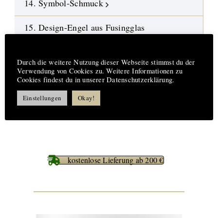
14. Symbol-Schmuck
15. Design-Engel aus Fusingglas
16.
Neue Highlights
Hinweis
Durch die weitere Nutzung dieser Webseite stimmst du der
Verwendung von Cookies zu. Weitere Informationen zu
17. Aufträge-Reparaturen
Cookies findest du in unserer Datenschutzerklärung.
18. %%% Best Deals
Einstellungen
Okay!
kostenlose Lieferung ab 200 €