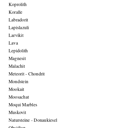
Koprolith
Koralle
Labradorit
Lapislazuli
Larvikit
Lava
Lepidolith
Magnesit
Malachit
Meteorit - Chondrit
Mondstein
Mookait
Moosachat
Moqui Marbles
Muskovit
Natursteine - Donaukiesel
Obsidian