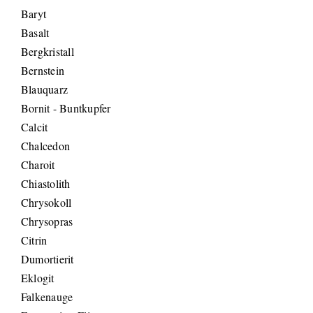
Baryt
Basalt
Bergkristall
Bernstein
Blauquarz
Bornit - Buntkupfer
Calcit
Chalcedon
Charoit
Chiastolith
Chrysokoll
Chrysopras
Citrin
Dumortierit
Eklogit
Falkenauge