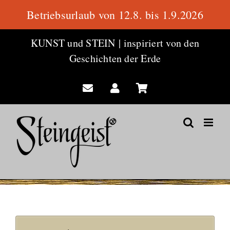
Betriebsurlaub von 12.8. bis 1.9.2026
Zum
KUNST und STEIN
|
inspiriert von den
Inhalt
Geschichten der Erde
springen