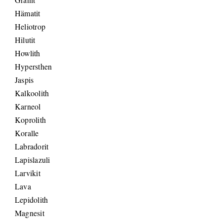
Hämatit
Heliotrop
Hilutit
Howlith
Hypersthen
Jaspis
Kalkoolith
Karneol
Koprolith
Koralle
Labradorit
Lapislazuli
Larvikit
Lava
Lepidolith
Magnesit