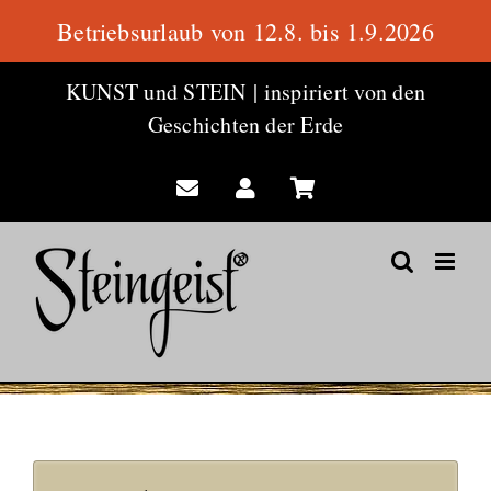
Betriebsurlaub von 12.8. bis 1.9.2026
Zum
KUNST und STEIN
|
inspiriert von den
Inhalt
Geschichten der Erde
springen