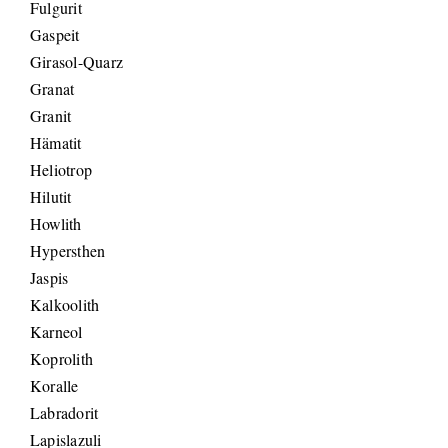
Fulgurit
Gaspeit
Girasol-Quarz
Granat
Granit
Hämatit
Heliotrop
Hilutit
Howlith
Hypersthen
Jaspis
Kalkoolith
Karneol
Koprolith
Koralle
Labradorit
Lapislazuli