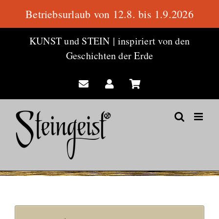
Betriebsurlaub von 12.8. bis 1.9.2026
Zum
KUNST und STEIN
|
inspiriert von den
Inhalt
Geschichten der Erde
springen