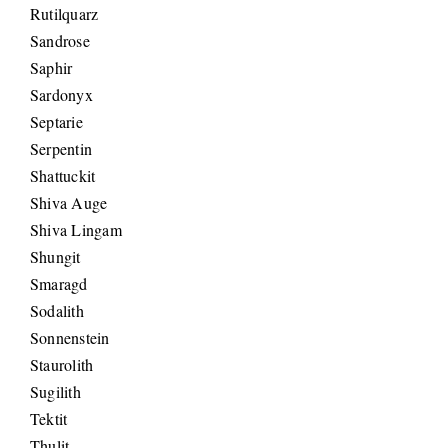
Rutilquarz
Sandrose
Saphir
Sardonyx
Septarie
Serpentin
Shattuckit
Shiva Auge
Shiva Lingam
Shungit
Smaragd
Sodalith
Sonnenstein
Staurolith
Sugilith
Tektit
Thulit