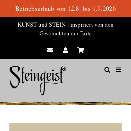
Betriebsurlaub von 12.8. bis 1.9.2026
Zum
KUNST und STEIN
|
inspiriert von den
Inhalt
Geschichten der Erde
springen