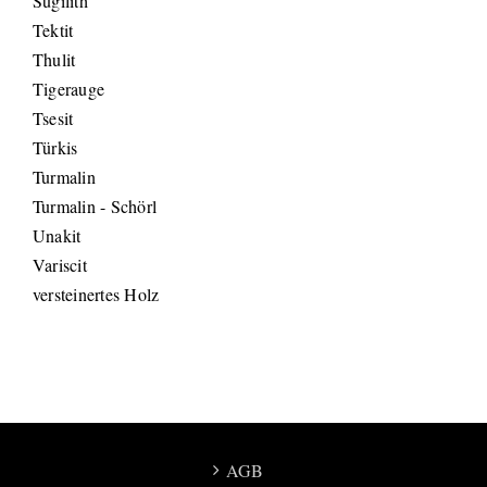
Sugilith
Tektit
Thulit
Tigerauge
Tsesit
Türkis
Turmalin
Turmalin - Schörl
Unakit
Variscit
versteinertes Holz
AGB