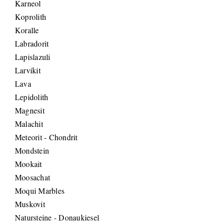
Karneol
Koprolith
Koralle
Labradorit
Lapislazuli
Larvikit
Lava
Lepidolith
Magnesit
Malachit
Meteorit - Chondrit
Mondstein
Mookait
Moosachat
Moqui Marbles
Muskovit
Natursteine - Donaukiesel