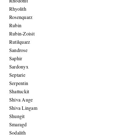
Rhodonit
Rhyolith
Rosenquarz
Rubin
Rubin-Zoisit
Rutilquarz
Sandrose
Saphir
Sardonyx
Septarie
Serpentin
Shattuckit
Shiva Auge
Shiva Lingam
Shungit
Smaragd
Sodalith