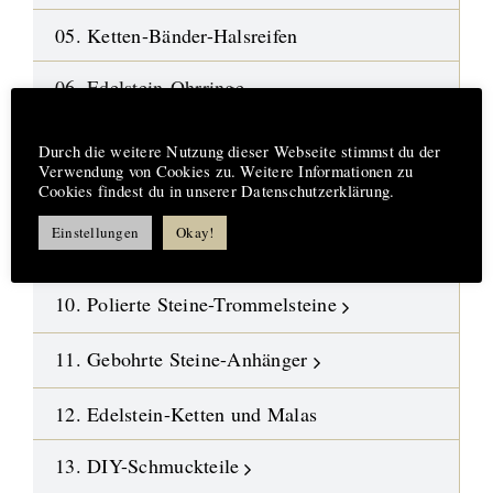
05. Ketten-Bänder-Halsreifen
06. Edelstein-Ohrringe
Hinweis
07. Mineralien-Rohsteine
Durch die weitere Nutzung dieser Webseite stimmst du der
Verwendung von Cookies zu. Weitere Informationen zu
Cookies findest du in unserer Datenschutzerklärung.
08. Fossilien-Wüstensteine
Einstellungen
Okay!
09. Kristalle
10. Polierte Steine-Trommelsteine
11. Gebohrte Steine-Anhänger
12. Edelstein-Ketten und Malas
13. DIY-Schmuckteile