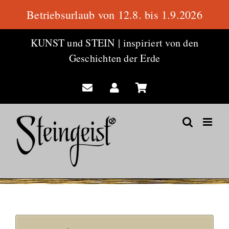
Betriebsurlaub von 12.8. bis 1.9.2026
Zum
KUNST und STEIN
|
inspiriert von den
Inhalt
Geschichten der Erde
springen