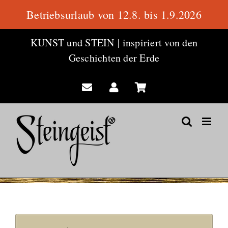
Betriebsurlaub von 12.8. bis 1.9.2026
Zum
KUNST und STEIN
|
inspiriert von den
Inhalt
Geschichten der Erde
springen