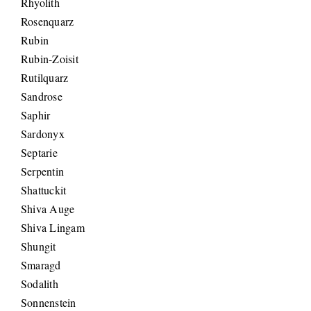
Rhyolith
Rosenquarz
Rubin
Rubin-Zoisit
Rutilquarz
Sandrose
Saphir
Sardonyx
Septarie
Serpentin
Shattuckit
Shiva Auge
Shiva Lingam
Shungit
Smaragd
Sodalith
Sonnenstein