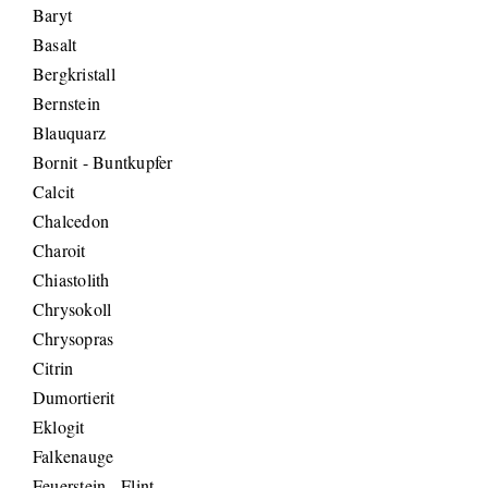
Baryt
Basalt
Bergkristall
Bernstein
Blauquarz
Bornit - Buntkupfer
Calcit
Chalcedon
Charoit
Chiastolith
Chrysokoll
Chrysopras
Citrin
Dumortierit
Eklogit
Falkenauge
Feuerstein - Flint