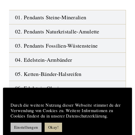
01. Pendants Steine-Mineralien
02. Pendants Naturkristalle-Amulette
03. Pendants Fossilien-Wüstensteine
04. Edelstein-Armbänder
05. Ketten-Bänder-Halsreifen
06. Edelstein-Ohrringe
Hinweis
07. Mineralien-Rohsteine
Durch die weitere Nutzung dieser Webseite stimmst du der
Verwendung von Cookies zu. Weitere Informationen zu
Cookies findest du in unserer Datenschutzerklärung.
Achatgeoden
Einstellungen
Okay!
Amethyst Drusenstücke und Teelichthalter