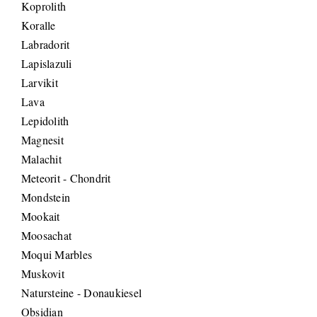
Koprolith
Koralle
Labradorit
Lapislazuli
Larvikit
Lava
Lepidolith
Magnesit
Malachit
Meteorit - Chondrit
Mondstein
Mookait
Moosachat
Moqui Marbles
Muskovit
Natursteine - Donaukiesel
Obsidian