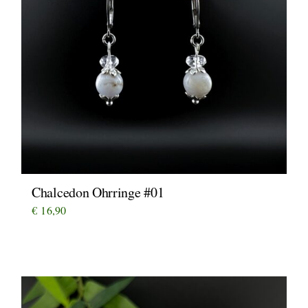
Chalcedon Ohrringe #01
€
16,90