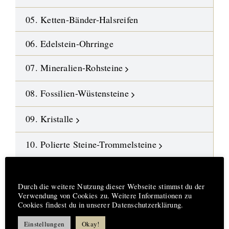
05. Ketten-Bänder-Halsreifen
06. Edelstein-Ohrringe
07. Mineralien-Rohsteine
08. Fossilien-Wüstensteine
09. Kristalle
10. Polierte Steine-Trommelsteine
11. Gebohrte Steine-Anhänger
Hinweis
Durch die weitere Nutzung dieser Webseite stimmst du der
12. Edelstein-Ketten und Malas
Verwendung von Cookies zu. Weitere Informationen zu
Cookies findest du in unserer Datenschutzerklärung.
13. DIY-Schmuckteile
Einstellungen
Okay!