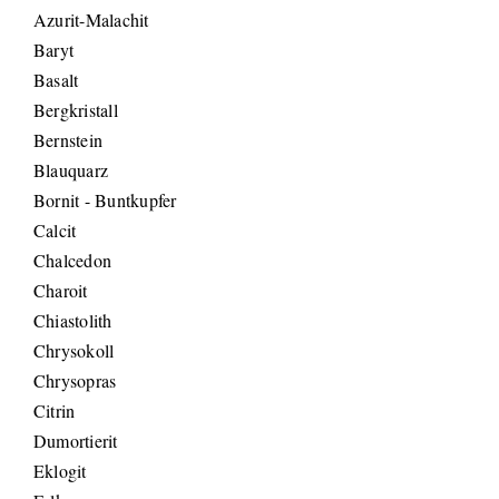
Azurit-Malachit
Baryt
Basalt
Bergkristall
Bernstein
Blauquarz
Bornit - Buntkupfer
Calcit
Chalcedon
Charoit
Chiastolith
Chrysokoll
Chrysopras
Citrin
Dumortierit
Eklogit