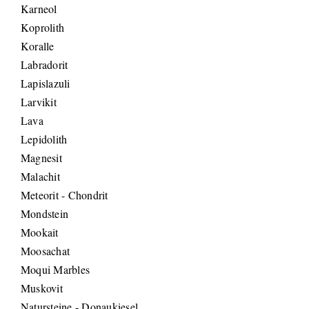
Karneol
Koprolith
Koralle
Labradorit
Lapislazuli
Larvikit
Lava
Lepidolith
Magnesit
Malachit
Meteorit - Chondrit
Mondstein
Mookait
Moosachat
Moqui Marbles
Muskovit
Natursteine - Donaukiesel