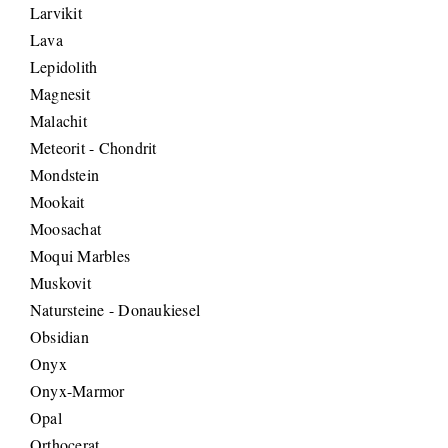
Larvikit
Lava
Lepidolith
Magnesit
Malachit
Meteorit - Chondrit
Mondstein
Mookait
Moosachat
Moqui Marbles
Muskovit
Natursteine - Donaukiesel
Obsidian
Onyx
Onyx-Marmor
Opal
Orthocerat