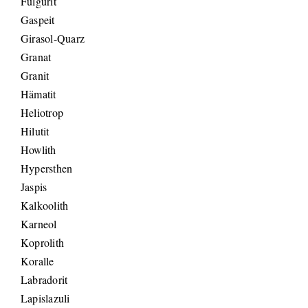
Fulgurit
Gaspeit
Girasol-Quarz
Granat
Granit
Hämatit
Heliotrop
Hilutit
Howlith
Hypersthen
Jaspis
Kalkoolith
Karneol
Koprolith
Koralle
Labradorit
Lapislazuli