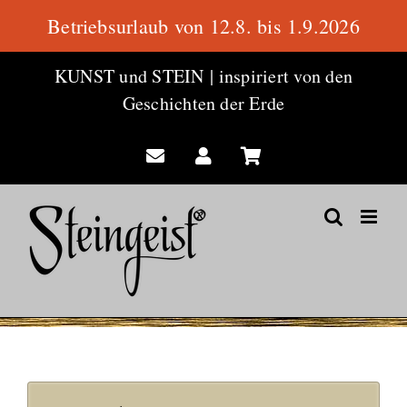
Betriebsurlaub von 12.8. bis 1.9.2026
Zum
KUNST und STEIN
|
inspiriert von den
Inhalt
Geschichten der Erde
springen