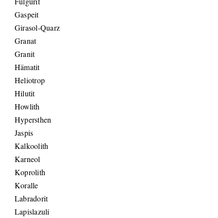
Fulgurit
Gaspeit
Girasol-Quarz
Granat
Granit
Hämatit
Heliotrop
Hilutit
Howlith
Hypersthen
Jaspis
Kalkoolith
Karneol
Koprolith
Koralle
Labradorit
Lapislazuli