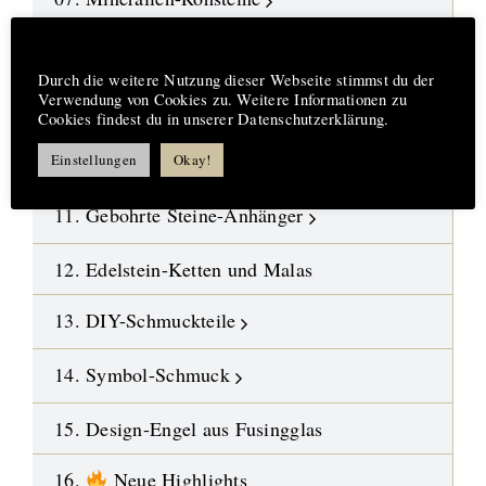
08. Fossilien-Wüstensteine
Hinweis
Durch die weitere Nutzung dieser Webseite stimmst du der
Verwendung von Cookies zu. Weitere Informationen zu
09. Kristalle
Cookies findest du in unserer Datenschutzerklärung.
10. Polierte Steine-Trommelsteine
Einstellungen
Okay!
11. Gebohrte Steine-Anhänger
12. Edelstein-Ketten und Malas
13. DIY-Schmuckteile
14. Symbol-Schmuck
15. Design-Engel aus Fusingglas
16.
Neue Highlights