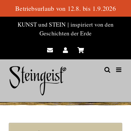
Betriebsurlaub von 12.8. bis 1.9.2026
Zum
KUNST und STEIN
|
inspiriert von den
Inhalt
Geschichten der Erde
springen