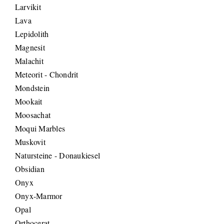
Larvikit
Lava
Lepidolith
Magnesit
Malachit
Meteorit - Chondrit
Mondstein
Mookait
Moosachat
Moqui Marbles
Muskovit
Natursteine - Donaukiesel
Obsidian
Onyx
Onyx-Marmor
Opal
Orthocerat