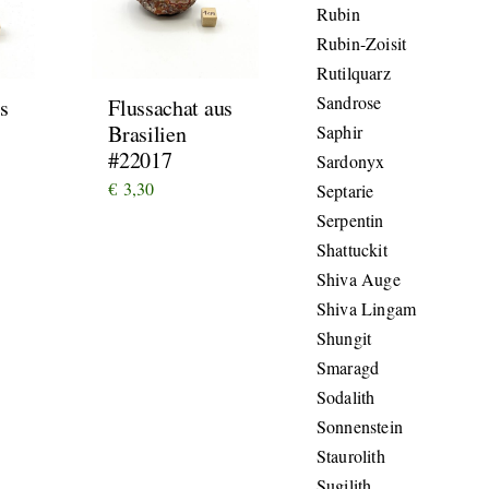
Rubin
Rubin-Zoisit
Rutilquarz
Sandrose
s
Flussachat aus
Brasilien
Saphir
#22017
Sardonyx
€
3,30
Septarie
Serpentin
Shattuckit
Shiva Auge
Shiva Lingam
Shungit
Smaragd
Sodalith
Sonnenstein
Staurolith
Sugilith