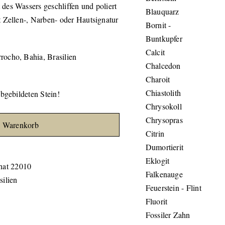
des Wassers geschliffen und poliert
Blauquarz
t Zellen-, Narben- oder Hautsignatur
Bornit -
Buntkupfer
Calcit
rocho, Bahia, Brasilien
Chalcedon
Charoit
Chiastolith
abgebildeten Stein!
Chrysokoll
Chrysopras
n Warenkorb
Citrin
Dumortierit
Eklogit
at 22010
Falkenauge
silien
Feuerstein - Flint
Fluorit
Fossiler Zahn