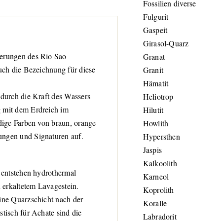
Fossilien diverse
Fulgurit
Gaspeit
Girasol-Quarz
gerungen des Rio Sao
Granat
auch die Bezeichnung für diese
Granit
Hämatit
 durch die Kraft des Wassers
Heliotrop
g mit dem Erdreich im
Hilutit
rdige Farben von braun, orange
Howlith
ungen und Signaturen auf.
Hypersthen
Jaspis
Kalkoolith
e entstehen hydrothermal
Karneol
 erkaltetem Lavagestein.
Koprolith
eine Quarzschicht nach der
Koralle
tisch für Achate sind die
Labradorit