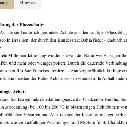
Hinweis
bung
ehung der Flussachate
:
Achate sind natürlich gerundete Achate aus den sandigen Flussabla
sco In Brasilien, der durch den Bundesstaat Bahia fließt – dadurch 
e.
iele Millionen Jahre lang wurden sie von der Natur wie Flussgerölle
iffen und mehr oder weniger poliert. Durch die dauernde Verbindun
ianischen Rio Sao Francisco besitzen sie außergewöhnlich kräftige e
 rot. Die meisten der Bahia Achate weisen wundervolle Achatbänder
alogie Achat:
 sind feinfasrige mikrokristalline Quarze der Chalcedon-Familie. Si
 Austrocknung) bei 100 bis 200 °C in blasenartigen Hohlräumen von
llmählichen Erstarren und Austrocknen der Kieselsäure lagert sich 
n ab, was zu vielfältigen Zeichnungen und Mustern führt. Charakteris