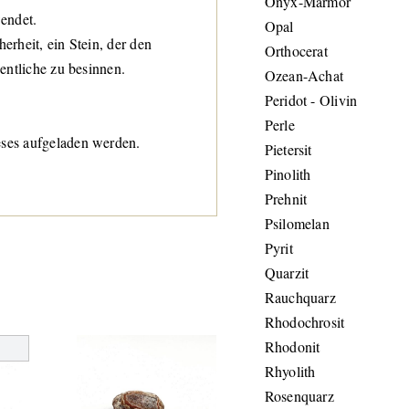
Onyx-Marmor
endet.
Opal
erheit, ein Stein, der den
Orthocerat
entliche zu besinnen.
Ozean-Achat
Peridot - Olivin
Perle
ses aufgeladen werden.
Pietersit
Pinolith
Prehnit
Psilomelan
Pyrit
Quarzit
Rauchquarz
Rhodochrosit
Rhodonit
Rhyolith
Rosenquarz