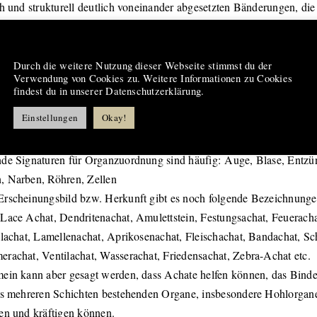
ch und strukturell deutlich voneinander abgesetzten Bänderungen, di
llquarzen, Jaspis oder amorphem Opal bestehen können. Zwischen de
ristallen oder in Schichten eingelagert finden sich auch weitere Min
Hinweis
t, Chlorit oder Calcit.
Durch die weitere Nutzung dieser Webseite stimmst du der
Verwendung von Cookies zu. Weitere Informationen zu Cookies
findest du in unserer Datenschutzerklärung.
wirkung Achat:
Einstellungen
Okay!
rkung von Achaten kann sehr unterschiedlich sein. Gemäß Signatur
gig auf diejenigen Organe, denen die Signatur ähnlich ist.
de Signaturen für Organzuordnung sind häufig: Auge, Blase, Entzü
 Narben, Röhren, Zellen
rscheinungsbild bzw. Herkunft gibt es noch folgende Bezeichnunge
Lace Achat, Dendritenachat, Amulettstein, Festungsachat, Feuerach
llachat, Lamellenachat, Aprikosenachat, Fleischachat, Bandachat, Sc
rachat, Ventilachat, Wasserachat, Friedensachat, Zebra-Achat etc.
ein kann aber gesagt werden, dass Achate helfen können, das Bind
us mehreren Schichten bestehenden Organe, insbesondere Hohlorgan
en und kräftigen können.