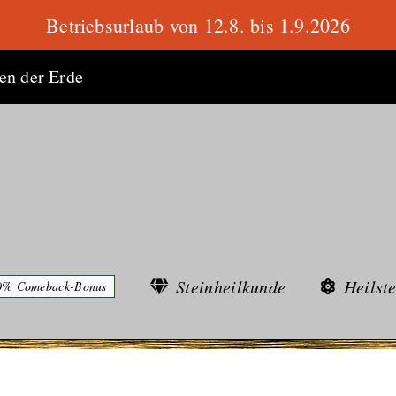
Betriebsurlaub von 12.8. bis 1.9.2026
ten der Erde
Steinheilkunde
Heilst
0% Comeback-Bonus