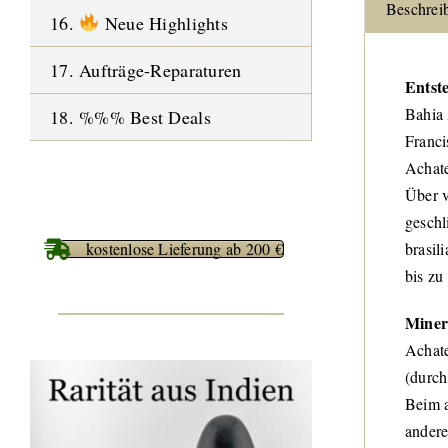
Beschrei
16.
Neue Highlights
17. Aufträge-Reparaturen
Entst
Bahia 
18. %%% Best Deals
Franci
Achat
Über v
geschl
kostenlose Lieferung ab 200 €
brasil
bis zu
Miner
Achate
(durch
Beim a
andere