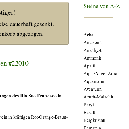
Steine von A-Z
tiger!
eise dauerhaft gesenkt.
nkorb abgezogen.
Achat
Amazonit
Amethyst
Ammonit
lien #22010
Apatit
Aqua/Angel Aura
Aquamarin
Aventurin
ngen des Rio Sao Francisco in
Azurit-Malachit
Baryt
Basalt
tein in kräftigen Rot-Orange-Braun-
Bergkristall
Bernstein