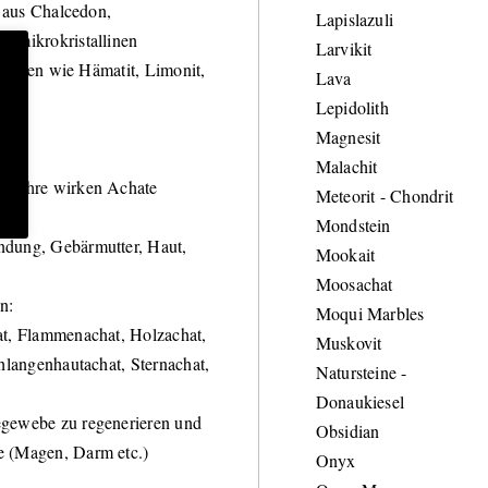
e aus Chalcedon,
Lapislazuli
n mikrokristallinen
Larvikit
eralien wie Hämatit, Limonit,
Lava
Lepidolith
Magnesit
Malachit
enlehre wirken Achate
Meteorit - Chondrit
Mondstein
ndung, Gebärmutter, Haut,
Mookait
Moosachat
n:
Moqui Marbles
at, Flammenachat, Holzachat,
Muskovit
hlangenhautachat, Sternachat,
Natursteine -
Donaukiesel
egewebe zu regenerieren und
Obsidian
e (Magen, Darm etc.)
Onyx