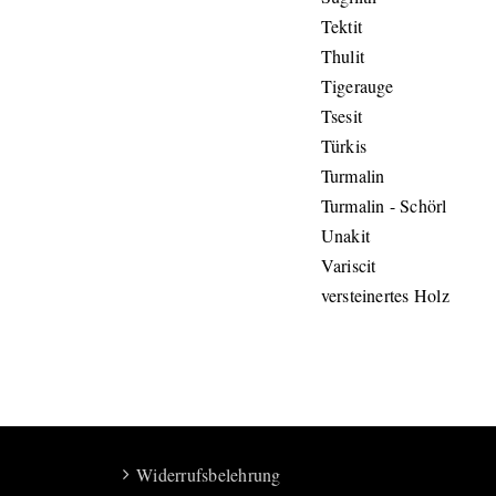
Tektit
Thulit
Tigerauge
Tsesit
Türkis
Turmalin
Turmalin - Schörl
Unakit
Variscit
versteinertes Holz
Widerrufsbelehrung