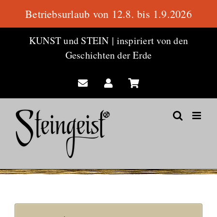
Betriebsurlaub von 12.8. bis 1.9.2026
Zum
KUNST und STEIN
|
inspiriert von den
Inhalt
Geschichten der Erde
springen