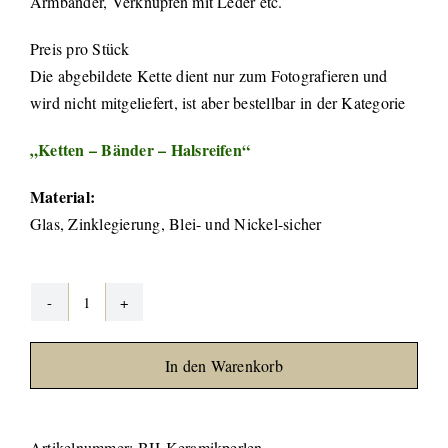
Armbänder, Verknüpfen mit Leder etc.
Preis pro Stück
Die abgebildete Kette dient nur zum Fotografieren und
wird nicht mitgeliefert, ist aber bestellbar in der Kategorie
„Ketten – Bänder – Halsreifen“
Material:
Glas, Zinklegierung, Blei- und Nickel-sicher
Keramikperle
-
In den Warenkorb
verschiedene
Farben
Menge
Artikelnummer:
BIJ-Keramikperlen