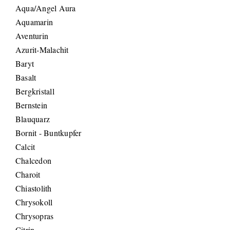
Aqua/Angel Aura
Aquamarin
Aventurin
Azurit-Malachit
Baryt
Basalt
Bergkristall
Bernstein
Blauquarz
Bornit - Buntkupfer
Calcit
Chalcedon
Charoit
Chiastolith
Chrysokoll
Chrysopras
Citrin