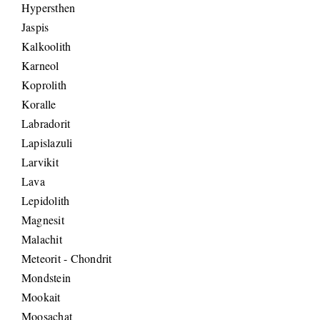
Hypersthen
Jaspis
Kalkoolith
Karneol
Koprolith
Koralle
Labradorit
Lapislazuli
Larvikit
Lava
Lepidolith
Magnesit
Malachit
Meteorit - Chondrit
Mondstein
Mookait
Moosachat