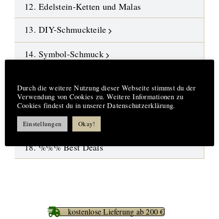
12. Edelstein-Ketten und Malas
13. DIY-Schmuckteile
14. Symbol-Schmuck
Hinweis
15. Design-Engel aus Fusingglas
Durch die weitere Nutzung dieser Webseite stimmst du der
Verwendung von Cookies zu. Weitere Informationen zu
16.
Neue Highlights
Cookies findest du in unserer Datenschutzerklärung.
17. Aufträge-Reparaturen
Einstellungen
Okay!
18. %%% Best Deals
kostenlose Lieferung ab 200 €