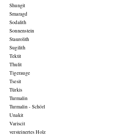
Shungit
Smaragd
Sodalith
Sonnenstein
Staurolith
Sugilith
Tektit
Thulit
Tigerauge
Tsesit
Türkis
Turmalin
Turmalin - Schörl
Unakit
Variscit
versteinertes Holz