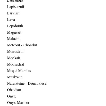
Labradorit
Lapislazuli
Larvikit
Lava
Lepidolith
Magnesit
Malachit
Meteorit - Chondrit
Mondstein
Mookait
Moosachat
Moqui Marbles
Muskovit
Natursteine - Donaukiesel
Obsidian
Onyx
Onyx-Marmor