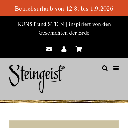
Betriebsurlaub von 12.8. bis 1.9.2026
Zum
KUNST und STEIN
|
inspiriert von den
Inhalt
Geschichten der Erde
springen