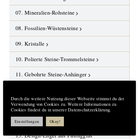
07. Mineralien-Rohsteine
08. Fossilien-Wüstensteine
09. Kristalle
10. Polierte Steine-Trommelsteine
11. Gebohrte Steine-Anhänger
12. Edelstein-Ketten und Malas
Hinweis
Durch die weitere Nutzung dieser Webseite stimmst du der
13. DIY-Schmuckteile
Verwendung von Cookies zu. Weitere Informationen zu
Cookies findest du in unserer Datenschutzerklärung.
14. Symbol-Schmuck
Einstellungen
Okay!
15. Design-Engel aus Fusingglas