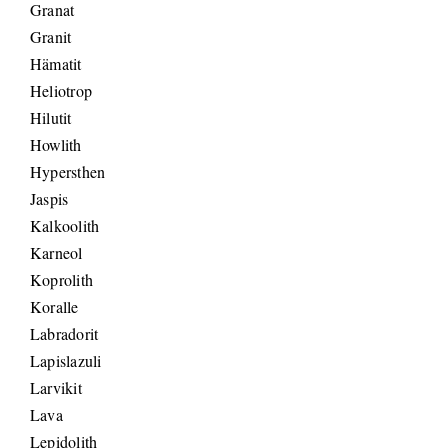
Granat
Granit
Hämatit
Heliotrop
Hilutit
Howlith
Hypersthen
Jaspis
Kalkoolith
Karneol
Koprolith
Koralle
Labradorit
Lapislazuli
Larvikit
Lava
Lepidolith