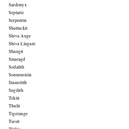
Sardonyx
Septarie
Serpentin
Shattuckit
Shiva Auge
Shiva Lingam
Shungit
Smaragd
Sodalith
Sonnenstein
Staurolith
Sugilith
Tektit
Thulit
Tigerauge
Tsesit
Türkis