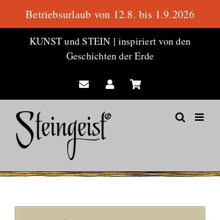
Betriebsurlaub von 12.8. bis 1.9.2026
Zum
KUNST und STEIN
|
inspiriert von den
Inhalt
Geschichten der Erde
springen