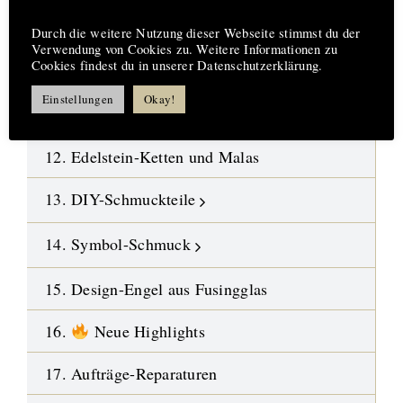
Hinweis
09. Kristalle
Durch die weitere Nutzung dieser Webseite stimmst du der
Verwendung von Cookies zu. Weitere Informationen zu
10. Polierte Steine-Trommelsteine
Cookies findest du in unserer Datenschutzerklärung.
Einstellungen
Okay!
11. Gebohrte Steine-Anhänger
12. Edelstein-Ketten und Malas
13. DIY-Schmuckteile
14. Symbol-Schmuck
15. Design-Engel aus Fusingglas
16.
Neue Highlights
17. Aufträge-Reparaturen