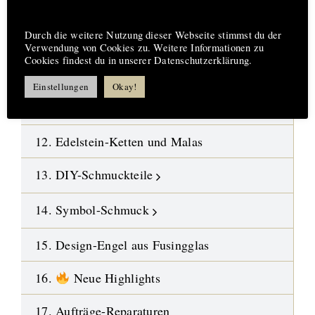
08. Fossilien-Wüstensteine
Hinweis
09. Kristalle
Durch die weitere Nutzung dieser Webseite stimmst du der
Verwendung von Cookies zu. Weitere Informationen zu
Cookies findest du in unserer Datenschutzerklärung.
10. Polierte Steine-Trommelsteine
Einstellungen
Okay!
11. Gebohrte Steine-Anhänger
12. Edelstein-Ketten und Malas
13. DIY-Schmuckteile
14. Symbol-Schmuck
15. Design-Engel aus Fusingglas
16.
Neue Highlights
17. Aufträge-Reparaturen