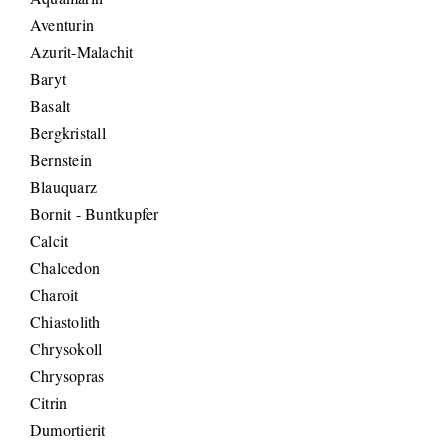
Aventurin
Azurit-Malachit
Baryt
Basalt
Bergkristall
Bernstein
Blauquarz
Bornit - Buntkupfer
Calcit
Chalcedon
Charoit
Chiastolith
Chrysokoll
Chrysopras
Citrin
Dumortierit