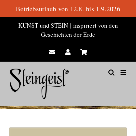
Betriebsurlaub von 12.8. bis 1.9.2026
Zum
KUNST und STEIN
|
inspiriert von den
Inhalt
Geschichten der Erde
springen