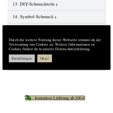
13. DIY-Schmuckteile
14. Symbol-Schmuck
15. Design-Engel aus Fusingglas
Hinweis
Durch die weitere Nutzung dieser Webseite stimmst du der
16.
Neue Highlights
Verwendung von Cookies zu. Weitere Informationen zu
Cookies findest du in unserer Datenschutzerklärung.
17. Aufträge-Reparaturen
Einstellungen
Okay!
18. %%% Best Deals
kostenlose Lieferung ab 200 €