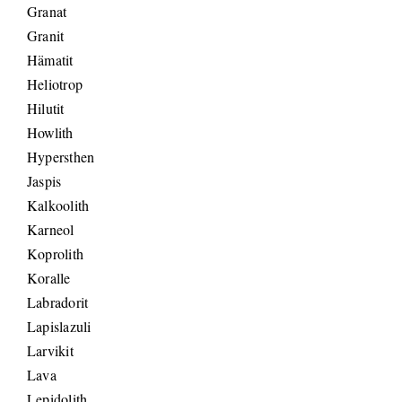
Granat
Granit
Hämatit
Heliotrop
Hilutit
Howlith
Hypersthen
Jaspis
Kalkoolith
Karneol
Koprolith
Koralle
Labradorit
Lapislazuli
Larvikit
Lava
Lepidolith