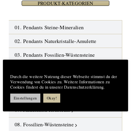
PRODUKT-KATEGORIEN
01. Pendants Steine-Mineralien
02. Pendants Naturkristalle-Amulette
03. Pendants Fossilien-Wüstensteine
04. Edelstein-Armbänder
Hinweis
Durch die weitere Nutzung dieser Webseite stimmst du der
05. Ketten-Bänder-Halsreifen
Verwendung von Cookies zu. Weitere Informationen zu
Cookies findest du in unserer Datenschutzerklärung.
06. Edelstein-Ohrringe
Einstellungen
Okay!
07. Mineralien-Rohsteine
08. Fossilien-Wüstensteine