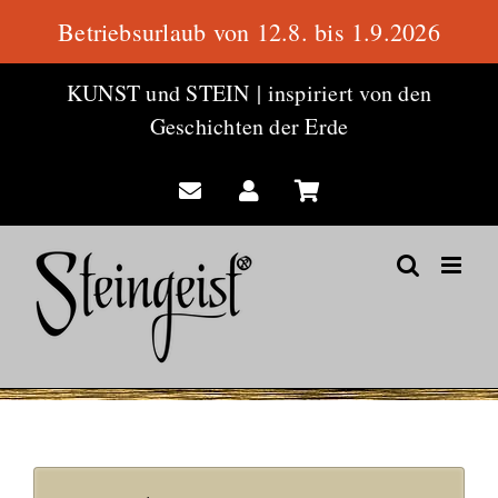
Betriebsurlaub von 12.8. bis 1.9.2026
Zum
KUNST und STEIN
|
inspiriert von den
Inhalt
Geschichten der Erde
springen