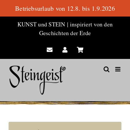
Betriebsurlaub von 12.8. bis 1.9.2026
Zum
KUNST und STEIN
|
inspiriert von den
Inhalt
Geschichten der Erde
springen