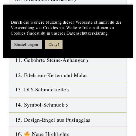
08. Fossilien-Wüstensteine
Hinweis
Durch die weitere Nutzung dieser Webseite stimmst du der
Verwendung von Cookies zu. Weitere Informationen zu
09. Kristalle
Cookies findest du in unserer Datenschutzerklärung.
10. Polierte Steine-Trommelsteine
Einstellungen
Okay!
11. Gebohrte Steine-Anhänger
12. Edelstein-Ketten und Malas
13. DIY-Schmuckteile
14. Symbol-Schmuck
15. Design-Engel aus Fusingglas
16.
Neue Highlights