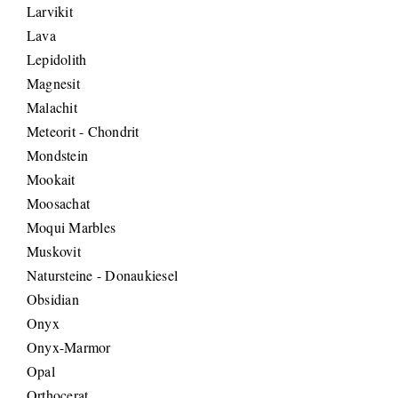
Larvikit
Lava
Lepidolith
Magnesit
Malachit
Meteorit - Chondrit
Mondstein
Mookait
Moosachat
Moqui Marbles
Muskovit
Natursteine - Donaukiesel
Obsidian
Onyx
Onyx-Marmor
Opal
Orthocerat