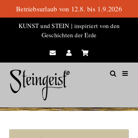
Betriebsurlaub von 12.8. bis 1.9.2026
Zum
KUNST und STEIN
|
inspiriert von den
Inhalt
Geschichten der Erde
springen