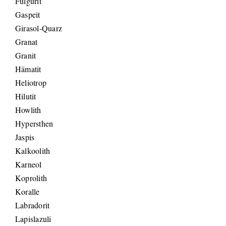
Fulgurit
Gaspeit
Girasol-Quarz
Granat
Granit
Hämatit
Heliotrop
Hilutit
Howlith
Hypersthen
Jaspis
Kalkoolith
Karneol
Koprolith
Koralle
Labradorit
Lapislazuli