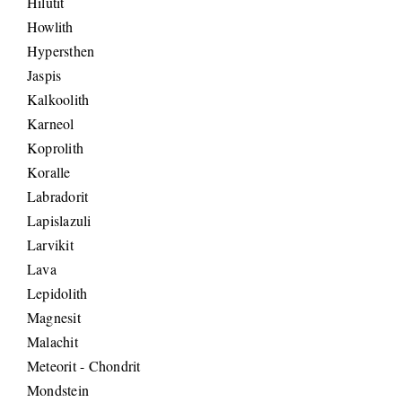
Hilutit
Howlith
Hypersthen
Jaspis
Kalkoolith
Karneol
Koprolith
Koralle
Labradorit
Lapislazuli
Larvikit
Lava
Lepidolith
Magnesit
Malachit
Meteorit - Chondrit
Mondstein