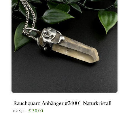
Rauchquarz Anhänger #24001 Naturkristall
Ursprünglicher
Aktueller
€
30,00
€
65,00
Preis
Preis
war:
ist: