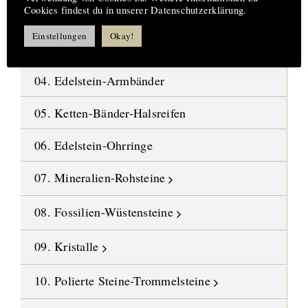
Cookies findest du in unserer Datenschutzerklärung.
02. Pendants Naturkristalle-Amulette
Einstellungen
Okay!
03. Pendants Fossilien-Wüstensteine
04. Edelstein-Armbänder
05. Ketten-Bänder-Halsreifen
06. Edelstein-Ohrringe
07. Mineralien-Rohsteine
08. Fossilien-Wüstensteine
09. Kristalle
10. Polierte Steine-Trommelsteine