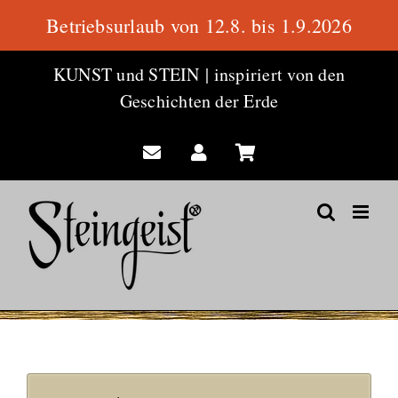
Betriebsurlaub von 12.8. bis 1.9.2026
Zum
KUNST und STEIN
|
inspiriert von den
Inhalt
Geschichten der Erde
springen