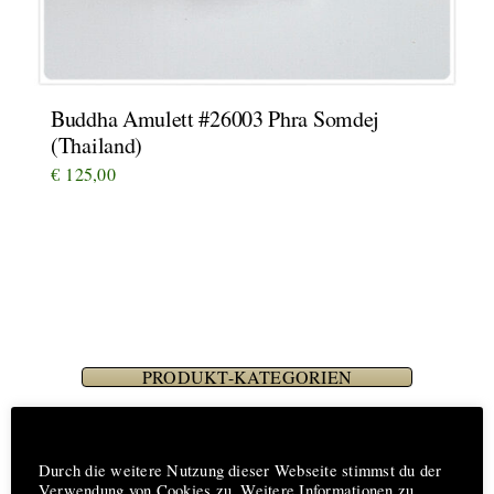
Buddha Amulett #26003 Phra Somdej
(Thailand)
€
125,00
PRODUKT-KATEGORIEN
Hinweis
01. Pendants Steine-Mineralien
Durch die weitere Nutzung dieser Webseite stimmst du der
Verwendung von Cookies zu. Weitere Informationen zu