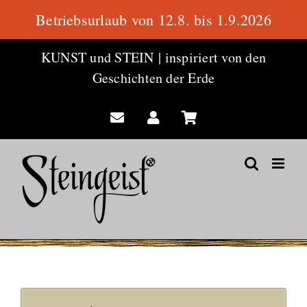
Betriebsurlaub von 12.8. bis 1.9.2026
Zum
KUNST und STEIN
|
inspiriert von den
Inhalt
Geschichten der Erde
springen