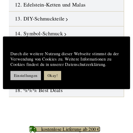
12. Edelstein-Ketten und Malas
13. DIY-Schmuckteile
14. Symbol-Schmuck
Hinweis
15. Design-Engel aus Fusingglas
Durch die weitere Nutzung dieser Webseite stimmst du der
Verwendung von Cookies zu. Weitere Informationen zu
16.
Neue Highlights
Cookies findest du in unserer Datenschutzerklärung.
17. Aufträge-Reparaturen
Einstellungen
Okay!
18. %%% Best Deals
kostenlose Lieferung ab 200 €