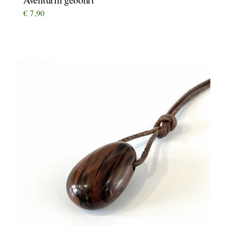
€
7,90