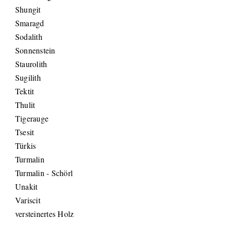
Shungit
Smaragd
Sodalith
Sonnenstein
Staurolith
Sugilith
Tektit
Thulit
Tigerauge
Tsesit
Türkis
Turmalin
Turmalin - Schörl
Unakit
Variscit
versteinertes Holz