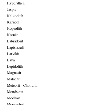
Hypersthen
Jaspis
Kalkoolith
Karneol
Koprolith
Koralle
Labradorit
Lapislazuli
Larvikit
Lava
Lepidolith
Magnesit
Malachit
Meteorit - Chondrit
Mondstein
Mookait
Moosachat