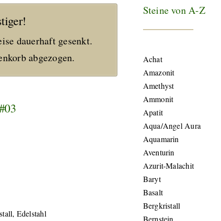
Steine von A-Z
tiger!
eise dauerhaft gesenkt.
nkorb abgezogen.
Achat
Amazonit
Amethyst
Ammonit
 #03
Apatit
Aqua/Angel Aura
Aquamarin
Aventurin
Azurit-Malachit
Baryt
Basalt
Bergkristall
tall, Edelstahl
Bernstein