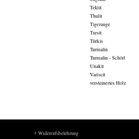
Tektit
Thulit
Tigerauge
Tsesit
Türkis
Turmalin
Turmalin - Schörl
Unakit
Variscit
versteinertes Holz
Widerrufsbelehrung