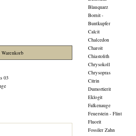
Blauquarz
Bornit -
Buntkupfer
Calcit
Chalcedon
Charoit
n Warenkorb
Chiastolith
Chrysokoll
Chrysopras
s 03
Citrin
nge
Dumortierit
Eklogit
Falkenauge
Feuerstein - Flint
Fluorit
Fossiler Zahn