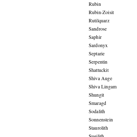
Rubin
Rubin-Zoisit
Rutilquarz
Sandrose
Saphir
Sardonyx
Septarie
Serpentin
Shattuckit
Shiva Auge
Shiva Lingam
Shungit
Smaragd
Sodalith
Sonnenstein
Staurolith
Sugilith