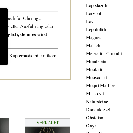
Lapislazuli
Larvikit
nen auch für Ohrringe
Lava
 spezieller Ausführung oder
Lepidolith
st möglich, denn es wird
Magnesit
Malachit
Meteorit - Chondrit
 auf Kupferbasis mit antikem
Mondstein
Mookait
Moosachat
Moqui Marbles
Muskovit
Natursteine -
Donaukiesel
Obsidian
VERKAUFT
Onyx