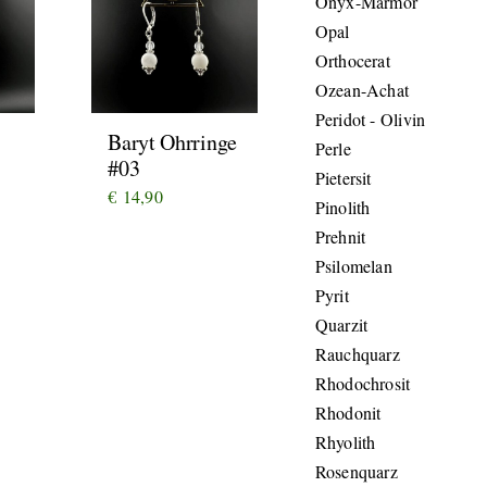
Onyx-Marmor
Opal
Orthocerat
Ozean-Achat
Peridot - Olivin
Baryt Ohrringe
Perle
#03
Pietersit
€
14,90
Pinolith
Prehnit
Psilomelan
Pyrit
Quarzit
Rauchquarz
Rhodochrosit
Rhodonit
Rhyolith
Rosenquarz