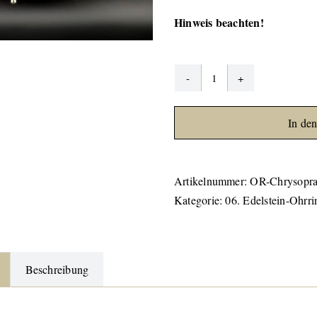
Hinweis beachten!
Chrysopras
Ohrringe
In de
#03
Menge
Artikelnummer:
OR-Chrysopra
Kategorie:
06. Edelstein-Ohrri
Beschreibung