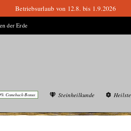
Betriebsurlaub von 12.8. bis 1.9.2026
ten der Erde
Steinheilkunde
Heilst
0% Comeback-Bonus