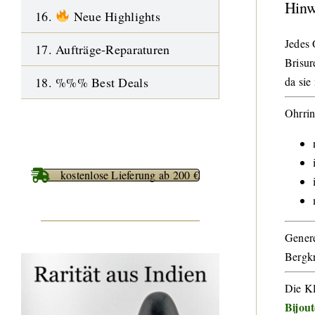
Hinw
16.
Neue Highlights
Jedes 
17. Aufträge-Reparaturen
Brisur
18. %%% Best Deals
da sie
Ohrrin
kostenlose Lieferung ab 200 €
Genere
Bergkr
Die Kl
Bijou