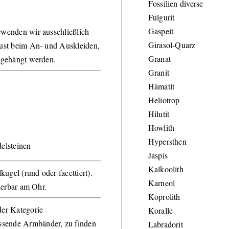
Fossilien diverse
Fulgurit
Gaspeit
rwenden wir ausschließlich
Girasol-Quarz
lust beim An- und Auskleiden,
Granat
ingehängt werden.
Granit
Hämatit
Heliotrop
Hilutit
Howlith
Hypersthen
elsteinen
Jaspis
Kalkoolith
ugel (rund oder facettiert).
Karneol
derbar am Ohr.
Koprolith
der Kategorie
Koralle
ssende Armbänder, zu finden
Labradorit