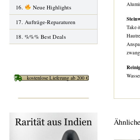
Alumin
16.
Neue Highlights
Stein
17. Aufträge-Reparaturen
Take-i
Hautre
18. %%% Best Deals
Anspan
zwangh
Reini
Wasser
kostenlose Lieferung ab 200 €
Ähnliche