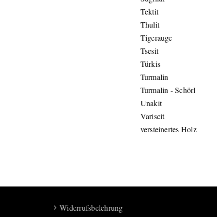
Tektit
Thulit
Tigerauge
Tsesit
Türkis
Turmalin
Turmalin - Schörl
Unakit
Variscit
versteinertes Holz
Widerrufsbelehrung