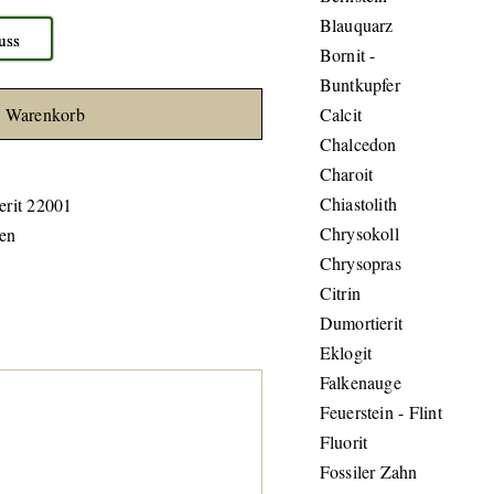
Blauquarz
uss
Bornit -
Buntkupfer
n Warenkorb
Calcit
Chalcedon
Charoit
Chiastolith
rit 22001
Chrysokoll
en
Chrysopras
Citrin
Dumortierit
Eklogit
Falkenauge
Feuerstein - Flint
Fluorit
Fossiler Zahn