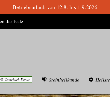
Betriebsurlaub von 12.8. bis 1.9.2026
ten der Erde
Steinheilkunde
Heilst
0% Comeback-Bonus