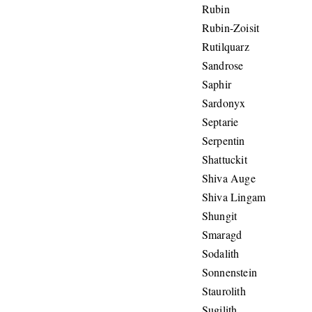
Rubin
Rubin-Zoisit
Rutilquarz
Sandrose
Saphir
Sardonyx
Septarie
Serpentin
Shattuckit
Shiva Auge
Shiva Lingam
Shungit
Smaragd
Sodalith
Sonnenstein
Staurolith
Sugilith