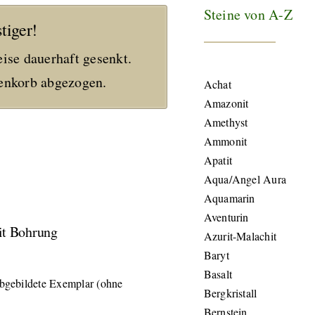
Steine von A-Z
tiger!
eise dauerhaft gesenkt.
nkorb abgezogen.
Achat
Amazonit
Amethyst
Ammonit
Apatit
Aqua/Angel Aura
Aquamarin
Aventurin
it Bohrung
Azurit-Malachit
Baryt
Basalt
 abgebildete Exemplar (ohne
Bergkristall
Bernstein