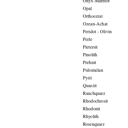
Onyx-Marmor
Opal
Orthocerat
Ozean-Achat
Peridot - Olivin
Perle
Pietersit
Pinolith
Prehnit
Psilomelan
Pyrit
Quarzit
Rauchquarz
Rhodochrosit
Rhodonit
Rhyolith
Rosenquarz