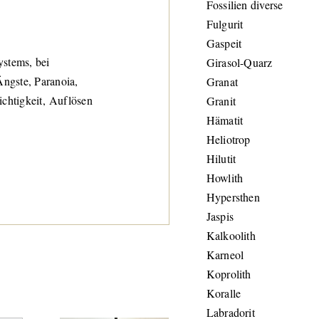
Fossilien diverse
Fulgurit
Gaspeit
ystems, bei
Girasol-Quarz
ngste, Paranoia,
Granat
ichtigkeit, Auflösen
Granit
Hämatit
Heliotrop
Hilutit
Howlith
Hypersthen
Jaspis
Kalkoolith
Karneol
Koprolith
Koralle
Labradorit