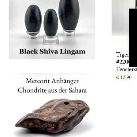
Tigerau
#22002
Fensters
€
12,90