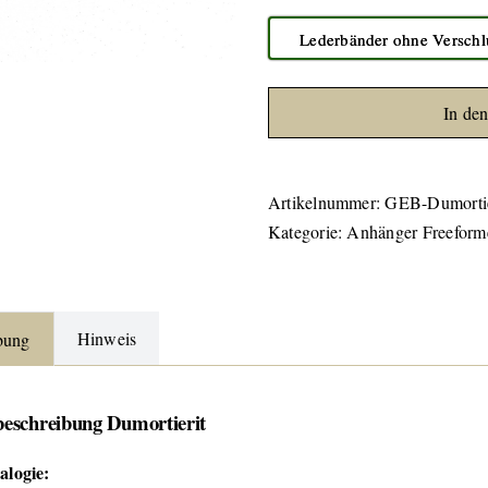
Lederbänder ohne Verschl
In de
Artikelnummer:
GEB-Dumortie
Kategorie:
Anhänger Freeform
Hinweis
bung
beschreibung Dumortierit
alogie: