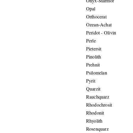
Onyx-Marmor
Opal
Orthocerat
Ozean-Achat
Peridot - Olivin
Perle
Pietersit
Pinolith
Prehnit
Psilomelan
Pyrit
Quarzit
Rauchquarz
Rhodochrosit
Rhodonit
Rhyolith
Rosenquarz