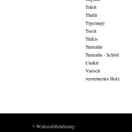
Tektit
Thulit
Tigerauge
Tsesit
Türkis
Turmalin
Turmalin - Schörl
Unakit
Variscit
versteinertes Holz
Widerrufsbelehrung