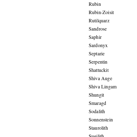
Rubin
Rubin-Zoisit
Rutilquarz
Sandrose
Saphir
Sardonyx
Septarie
Serpentin
Shattuckit
Shiva Auge
Shiva Lingam
Shungit
Smaragd
Sodalith
Sonnenstein
Staurolith
Sugilith