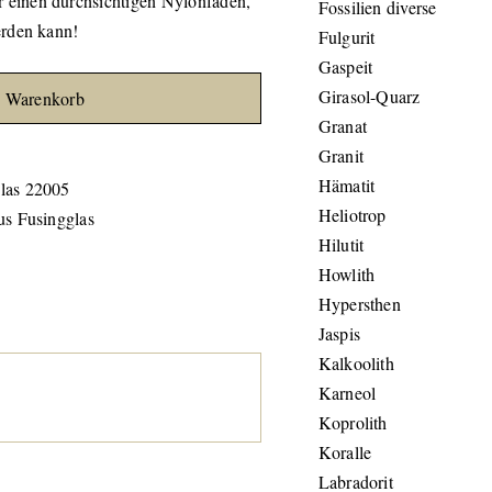
einen durchsichtigen Nylonfaden,
Fossilien diverse
erden kann!
Fulgurit
Gaspeit
Girasol-Quarz
n Warenkorb
Granat
Granit
Hämatit
las 22005
Heliotrop
us Fusingglas
Hilutit
Howlith
Hypersthen
Jaspis
Kalkoolith
Karneol
Koprolith
Koralle
Labradorit