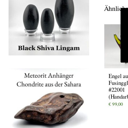
Ähnliche
Engel au
Fusinggl
#22001
(Handarb
€
99,00