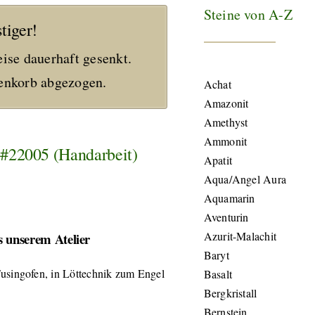
Steine von A-Z
tiger!
eise dauerhaft gesenkt.
nkorb abgezogen.
Achat
Amazonit
Amethyst
Ammonit
 #22005 (Handarbeit)
Apatit
Aqua/Angel Aura
Aquamarin
Aventurin
Azurit-Malachit
 unserem Atelier
Baryt
usingofen, in Löttechnik zum Engel
Basalt
Bergkristall
Bernstein