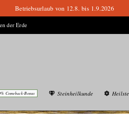
Betriebsurlaub von 12.8. bis 1.9.2026
ten der Erde
Steinheilkunde
Heilst
0% Comeback-Bonus