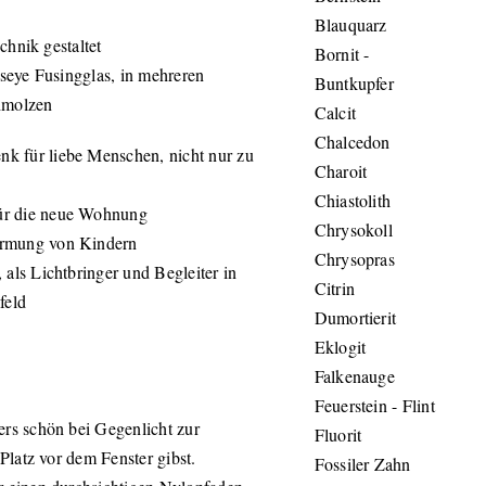
Blauquarz
chnik gestaltet
Bornit -
seye Fusingglas, in mehreren
Buntkupfer
hmolzen
Calcit
Chalcedon
nk für liebe Menschen, nicht nur zu
Charoit
Chiastolith
für die neue Wohnung
Chrysokoll
irmung von Kindern
Chrysopras
, als Lichtbringer und Begleiter in
Citrin
feld
Dumortierit
Eklogit
Falkenauge
Feuerstein - Flint
s schön bei Gegenlicht zur
Fluorit
latz vor dem Fenster gibst.
Fossiler Zahn