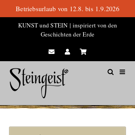
Betriebsurlaub von 12.8. bis 1.9.2026
Zum
KUNST und STEIN
|
inspiriert von den
Inhalt
Geschichten der Erde
springen