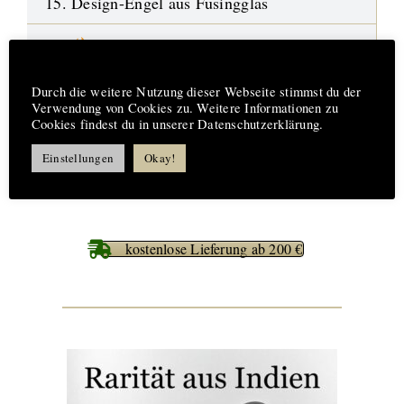
15. Design-Engel aus Fusingglas
16.
Neue Highlights
Hinweis
17. Aufträge-Reparaturen
Durch die weitere Nutzung dieser Webseite stimmst du der
Verwendung von Cookies zu. Weitere Informationen zu
Cookies findest du in unserer Datenschutzerklärung.
18. %%% Best Deals
Einstellungen
Okay!
kostenlose Lieferung ab 200 €