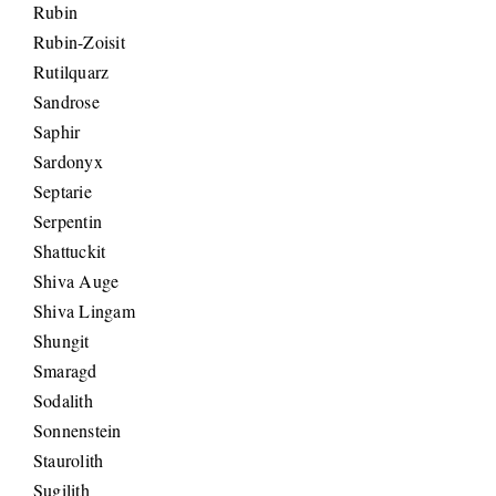
Rubin
Rubin-Zoisit
Rutilquarz
Sandrose
Saphir
Sardonyx
Septarie
Serpentin
Shattuckit
Shiva Auge
Shiva Lingam
Shungit
Smaragd
Sodalith
Sonnenstein
Staurolith
Sugilith