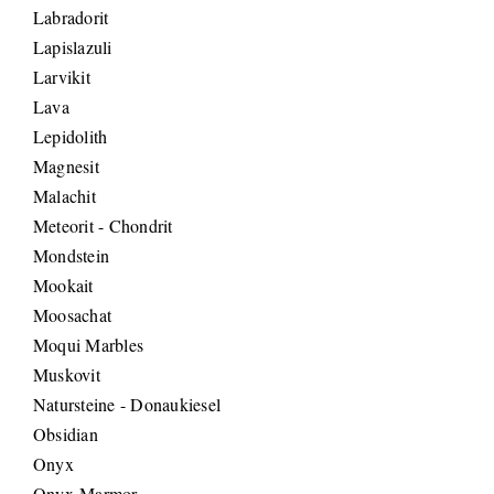
Labradorit
Lapislazuli
Larvikit
Lava
Lepidolith
Magnesit
Malachit
Meteorit - Chondrit
Mondstein
Mookait
Moosachat
Moqui Marbles
Muskovit
Natursteine - Donaukiesel
Obsidian
Onyx
Onyx-Marmor