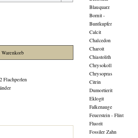
Blauquarz
Bornit -
Buntkupfer
Calcit
Chalcedon
Charoit
n Warenkorb
Chiastolith
Chrysokoll
Chrysopras
2 Flachperlen
Citrin
änder
Dumortierit
Eklogit
Falkenauge
Feuerstein - Flint
Fluorit
Fossiler Zahn