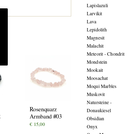
Lapislazuli
Larvikit
Lava
Lepidolith
Magnesit
Malachit
Meteorit - Chondrit
Mondstein
Mookait
Moosachat
Moqui Marbles
Muskovit
Natursteine -
Rosenquarz
Donaukiesel
2
Armband #03
Obsidian
€
15,00
Onyx