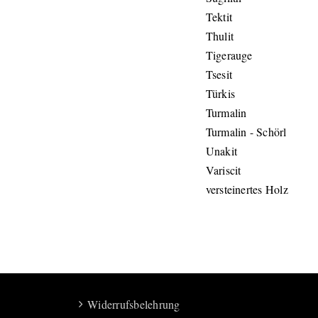
Tektit
Thulit
Tigerauge
Tsesit
Türkis
Turmalin
Turmalin - Schörl
Unakit
Variscit
versteinertes Holz
Widerrufsbelehrung