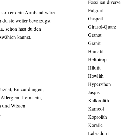
Fossilien diverse
Fulgurit
ls ob er dein Armband wäre.
Gaspeit
 du sie weiter bevorzugst,
Girasol-Quarz
aa, schon hast du den
Granat
swählen kannst.
Granit
Hämatit
Heliotrop
Hilutit
Howlith
Hypersthen
tizität, Entzündungen,
Jaspis
Allergien, Lernstein,
Kalkoolith
en und Wissen
Karneol
1
Koprolith
Koralle
Labradorit