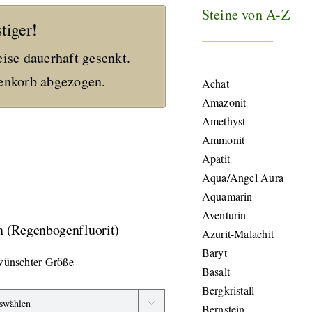
Steine von A-Z
tiger!
eise dauerhaft gesenkt.
nkorb abgezogen.
Achat
Amazonit
Amethyst
Ammonit
Apatit
Aqua/Angel Aura
Aquamarin
Aventurin
en (Regenbogenfluorit)
Azurit-Malachit
Baryt
ewünschter Größe
Basalt
Bergkristall

Bernstein