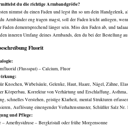
rmittelst du die richtige Armbandgröße?
ten nimmst du einen Faden und legst ihn so um dein Handgelenk, a
u Armbänder eng tragen magst, soll der Faden leicht anliegen, wenn
er Faden dementsprechend länger sein. Miss den Faden ab, und tadaa
den inneren Umfang deines Armbands, den du bei der Bestellung au
beschreibung Fluorit
alogie:
mfluorid (Flussspat) – Calcium, Fluor
wirkung:
für Knochen, Wirbelsäule, Gelenke, Haut, Haare, Nägel, Zähne, Elas
ger Körperbau, Korrektur von Verhärtung und Erschlaffung, Asthma, 
g, schnelles Verstehen, geistige Klarheit, mental Strukturen erfass
sieren, Auflösung einengender Verhaltensmuster, Schüßler Salz Nr. 
gung und Pflege:
 – Amethystdruse – Bergkristall oder frühe Morgensonne