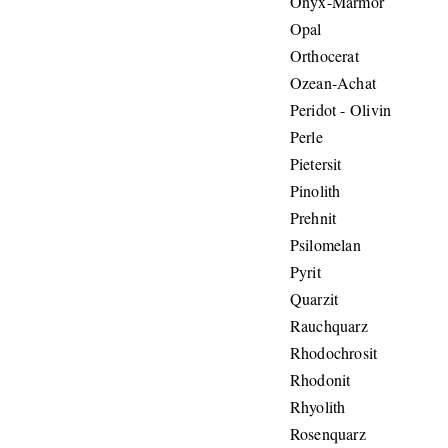
Onyx-Marmor
Opal
Orthocerat
Ozean-Achat
Peridot - Olivin
Perle
Pietersit
Pinolith
Prehnit
Psilomelan
Pyrit
Quarzit
Rauchquarz
Rhodochrosit
Rhodonit
Rhyolith
Rosenquarz