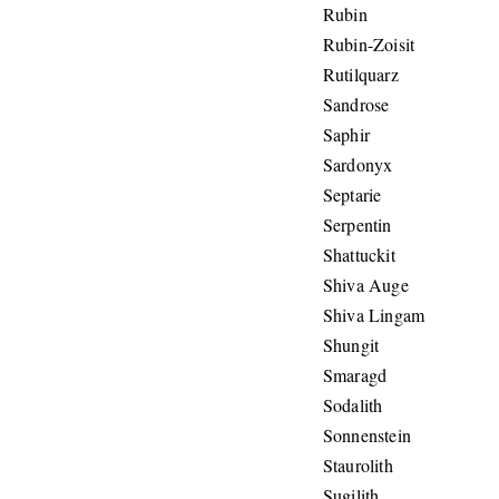
Rubin
Rubin-Zoisit
Rutilquarz
Sandrose
Saphir
Sardonyx
Septarie
Serpentin
Shattuckit
Shiva Auge
Shiva Lingam
Shungit
Smaragd
Sodalith
Sonnenstein
Staurolith
Sugilith