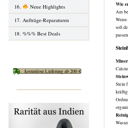
Wie e
16.
Neue Highlights
Am bes
Wenn d
17. Aufträge-Reparaturen
soll d
18. %%% Best Deals
passen
Stein
Miner
Calciu
kostenlose Lieferung ab 200 €
Stein
Stein 
kräfti
Ordnun
organi
Reini
Wasser