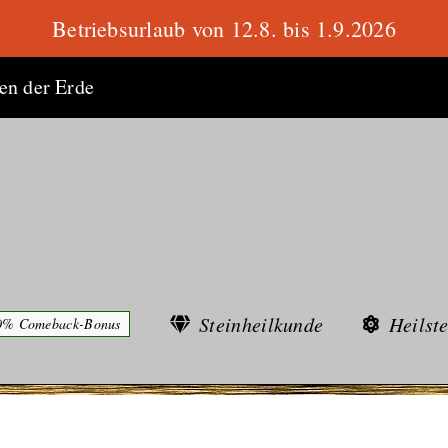
Betriebsurlaub von 12.8. bis 1.9.2026
ten der Erde
Steinheilkunde
Heilst
0% Comeback-Bonus