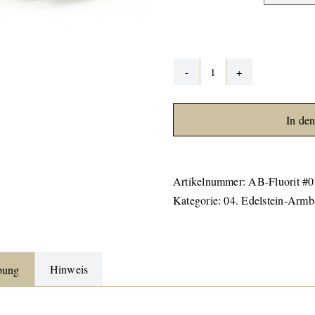
Fluorit
Armband
#02
In de
Menge
Artikelnummer:
AB-Fluorit #0
Kategorie:
04. Edelstein-Armb
Hinweis
bung