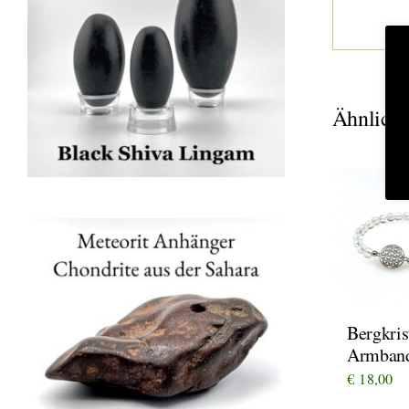
Ähnliche
Bergkris
Armban
€
18,00