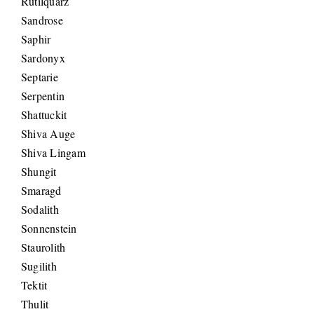
Rutilquarz
Sandrose
Saphir
Sardonyx
Septarie
Serpentin
Shattuckit
Shiva Auge
Shiva Lingam
Shungit
Smaragd
Sodalith
Sonnenstein
Staurolith
Sugilith
Tektit
Thulit