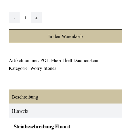
Fluorit
hell
In den Warenkorb
"Worry-
Stone"
Menge
Artikelnummer:
POL-Fluorit hell Daumenstein
Kategorie:
Worry-Stones
Beschreibung
Hinweis
Steinbeschreibung Fluorit