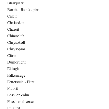
Blauquarz
Bornit - Buntkupfer
Calcit
Chalcedon
Charoit
Chiastolith
Chrysokoll
Chrysopras
Citrin
Dumortierit
Eklogit
Falkenauge
Feuerstein - Flint
Fluorit
Fossiler Zahn
Fossilien diverse
Fulgurit