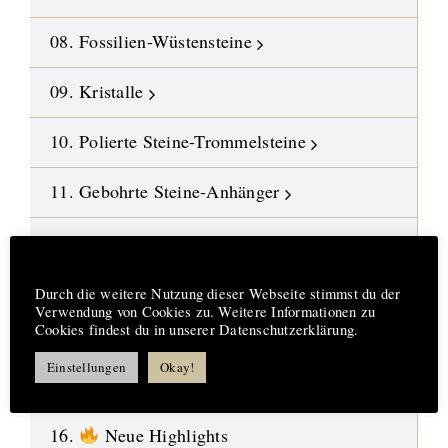
08. Fossilien-Wüstensteine
09. Kristalle
10. Polierte Steine-Trommelsteine
11. Gebohrte Steine-Anhänger
12. Edelstein-Ketten und Malas
Hinweis
13. DIY-Schmuckteile
Durch die weitere Nutzung dieser Webseite stimmst du der
Verwendung von Cookies zu. Weitere Informationen zu
Cookies findest du in unserer Datenschutzerklärung.
14. Symbol-Schmuck
Einstellungen
Okay!
15. Design-Engel aus Fusingglas
16.
Neue Highlights