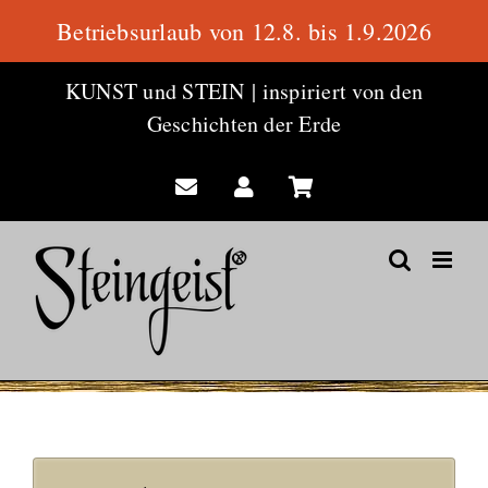
Betriebsurlaub von 12.8. bis 1.9.2026
Zum
KUNST und STEIN
|
inspiriert von den
Inhalt
Geschichten der Erde
springen