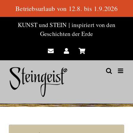
Betriebsurlaub von 12.8. bis 1.9.2026
Zum
KUNST und STEIN
|
inspiriert von den
Inhalt
Geschichten der Erde
springen