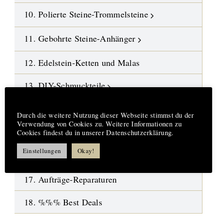
10. Polierte Steine-Trommelsteine
11. Gebohrte Steine-Anhänger
12. Edelstein-Ketten und Malas
13. DIY-Schmuckteile
Hinweis
14. Symbol-Schmuck
Durch die weitere Nutzung dieser Webseite stimmst du der
Verwendung von Cookies zu. Weitere Informationen zu
Cookies findest du in unserer Datenschutzerklärung.
15. Design-Engel aus Fusingglas
Einstellungen
Okay!
16.
Neue Highlights
17. Aufträge-Reparaturen
18. %%% Best Deals