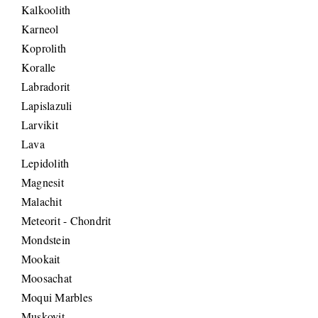
Kalkoolith
Karneol
Koprolith
Koralle
Labradorit
Lapislazuli
Larvikit
Lava
Lepidolith
Magnesit
Malachit
Meteorit - Chondrit
Mondstein
Mookait
Moosachat
Moqui Marbles
Muskovit