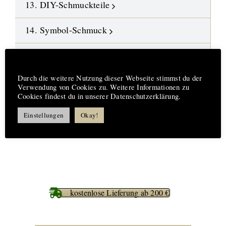
13. DIY-Schmuckteile
14. Symbol-Schmuck
15. Design-Engel aus Fusingglas
Hinweis
16.
Neue Highlights
Durch die weitere Nutzung dieser Webseite stimmst du der
Verwendung von Cookies zu. Weitere Informationen zu
Cookies findest du in unserer Datenschutzerklärung.
17. Aufträge-Reparaturen
Einstellungen
Okay!
18. %%% Best Deals
kostenlose Lieferung ab 200 €