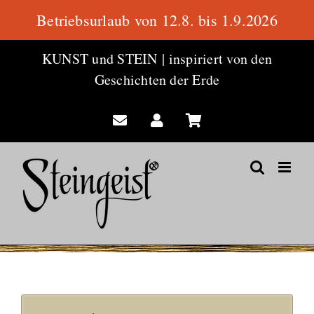
Betriebsurlaub von 12.8. bis 1.9.2026
Zum
KUNST und STEIN
|
inspiriert von den
Inhalt
Geschichten der Erde
springen