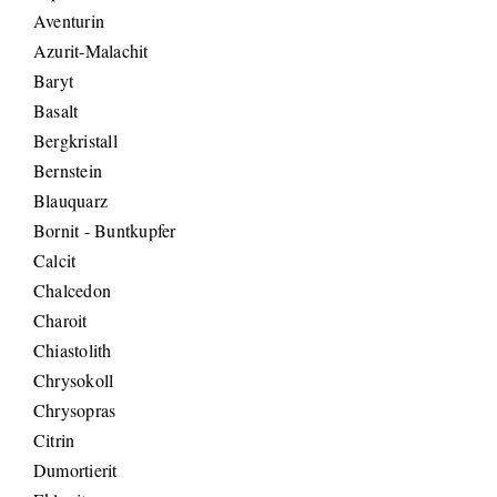
Aventurin
Azurit-Malachit
Baryt
Basalt
Bergkristall
Bernstein
Blauquarz
Bornit - Buntkupfer
Calcit
Chalcedon
Charoit
Chiastolith
Chrysokoll
Chrysopras
Citrin
Dumortierit