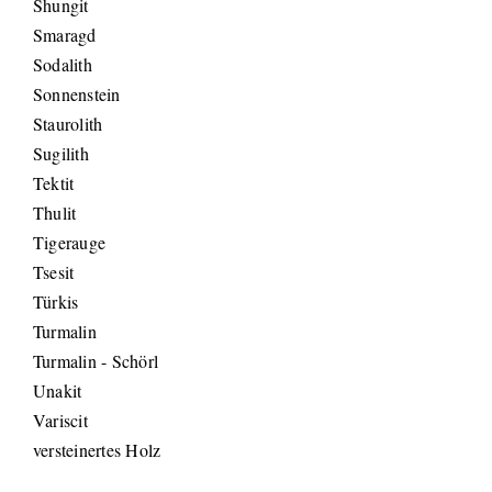
Shungit
Smaragd
Sodalith
Sonnenstein
Staurolith
Sugilith
Tektit
Thulit
Tigerauge
Tsesit
Türkis
Turmalin
Turmalin - Schörl
Unakit
Variscit
versteinertes Holz