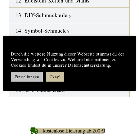
12. Edelstein-Ketten und Malas
13. DIY-Schmuckteile
14. Symbol-Schmuck
15. Design-Engel aus Fusingglas
Hinweis
Durch die weitere Nutzung dieser Webseite stimmst du der
Verwendung von Cookies zu. Weitere Informationen zu
16.
Neue Highlights
Cookies findest du in unserer Datenschutzerklärung.
17. Aufträge-Reparaturen
Einstellungen
Okay!
18. %%% Best Deals
kostenlose Lieferung ab 200 €