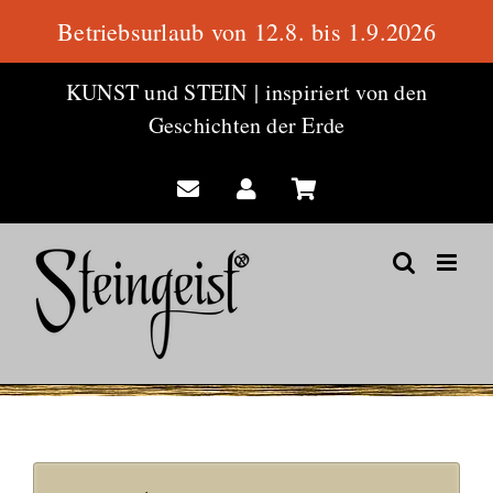
Betriebsurlaub von 12.8. bis 1.9.2026
Zum
KUNST und STEIN
|
inspiriert von den
Inhalt
Geschichten der Erde
springen