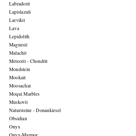
Labradorit
Lapislazuli
Larvikit
Lava
Lepidolith
Magnesit
Malachit
Meteorit - Chondrit
Mondstein
Mookait
Moosachat
Moqui Marbles
Muskovit
Natursteine - Donaukiesel
Obsidian
Onyx
Onyx-Marmor