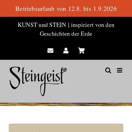
Betriebsurlaub von 12.8. bis 1.9.2026
Zum
KUNST und STEIN
|
inspiriert von den
Inhalt
Geschichten der Erde
springen