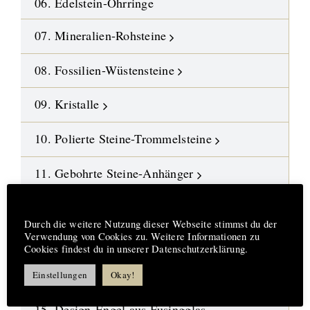
06. Edelstein-Ohrringe
07. Mineralien-Rohsteine
08. Fossilien-Wüstensteine
09. Kristalle
10. Polierte Steine-Trommelsteine
11. Gebohrte Steine-Anhänger
12. Edelstein-Ketten und Malas
Hinweis
Durch die weitere Nutzung dieser Webseite stimmst du der
Verwendung von Cookies zu. Weitere Informationen zu
13. DIY-Schmuckteile
Cookies findest du in unserer Datenschutzerklärung.
14. Symbol-Schmuck
Einstellungen
Okay!
15. Design-Engel aus Fusingglas