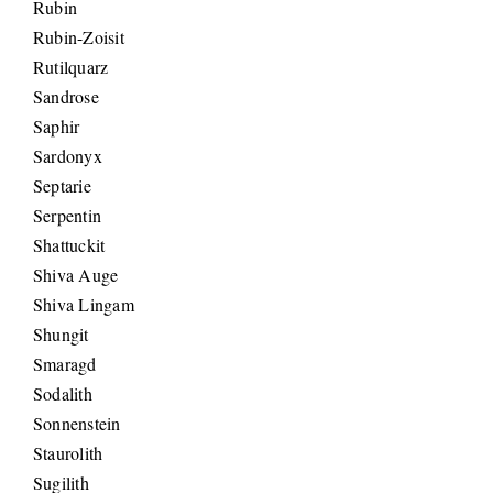
Rubin
Rubin-Zoisit
Rutilquarz
Sandrose
Saphir
Sardonyx
Septarie
Serpentin
Shattuckit
Shiva Auge
Shiva Lingam
Shungit
Smaragd
Sodalith
Sonnenstein
Staurolith
Sugilith