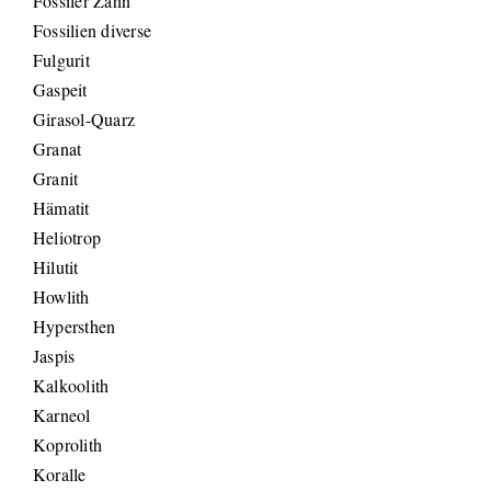
Fossiler Zahn
Fossilien diverse
Fulgurit
Gaspeit
Girasol-Quarz
Granat
Granit
Hämatit
Heliotrop
Hilutit
Howlith
Hypersthen
Jaspis
Kalkoolith
Karneol
Koprolith
Koralle