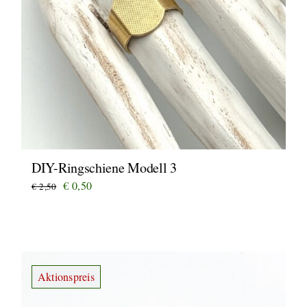
DIY-Ringschiene Modell 3
Ursprünglicher
Aktueller
€
0,50
€
2,50
Preis
Preis
war:
ist:
€ 2,50
€ 0,50.
Aktionspreis