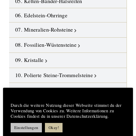
05. Ketten-Bänder-Halsreifen
06. Edelstein-Ohrringe
07. Mineralien-Rohsteine
08. Fossilien-Wüstensteine
09. Kristalle
10. Polierte Steine-Trommelsteine
11. Gebohrte Steine-Anhänger
Hinweis
12. Edelstein-Ketten und Malas
Durch die weitere Nutzung dieser Webseite stimmst du der
Verwendung von Cookies zu. Weitere Informationen zu
Cookies findest du in unserer Datenschutzerklärung.
13. DIY-Schmuckteile
Einstellungen
Okay!
14. Symbol-Schmuck