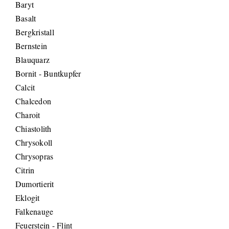
Baryt
Basalt
Bergkristall
Bernstein
Blauquarz
Bornit - Buntkupfer
Calcit
Chalcedon
Charoit
Chiastolith
Chrysokoll
Chrysopras
Citrin
Dumortierit
Eklogit
Falkenauge
Feuerstein - Flint