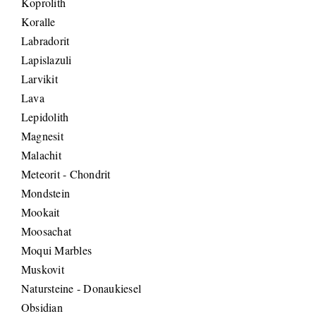
Koprolith
Koralle
Labradorit
Lapislazuli
Larvikit
Lava
Lepidolith
Magnesit
Malachit
Meteorit - Chondrit
Mondstein
Mookait
Moosachat
Moqui Marbles
Muskovit
Natursteine - Donaukiesel
Obsidian