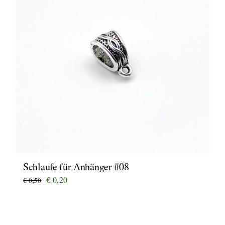
Schlaufe für Anhänger #08
Ursprünglicher
Aktueller
€
0,20
€
0,50
Preis
Preis
war:
ist:
€ 0,50
€ 0,20.