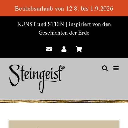
Betriebsurlaub von 12.8. bis 1.9.2026
Zum
KUNST und STEIN
|
inspiriert von den
Inhalt
Geschichten der Erde
springen