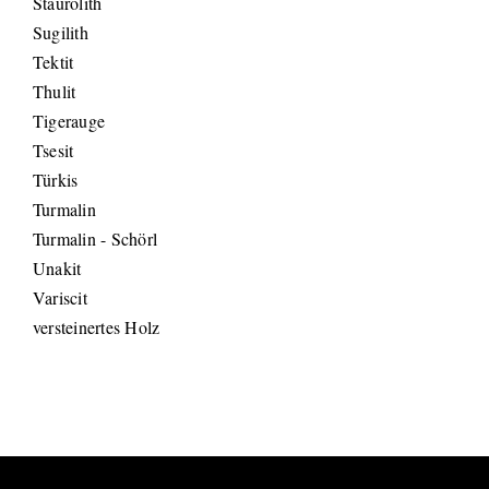
Staurolith
Sugilith
Tektit
Thulit
Tigerauge
Tsesit
Türkis
Turmalin
Turmalin - Schörl
Unakit
Variscit
versteinertes Holz