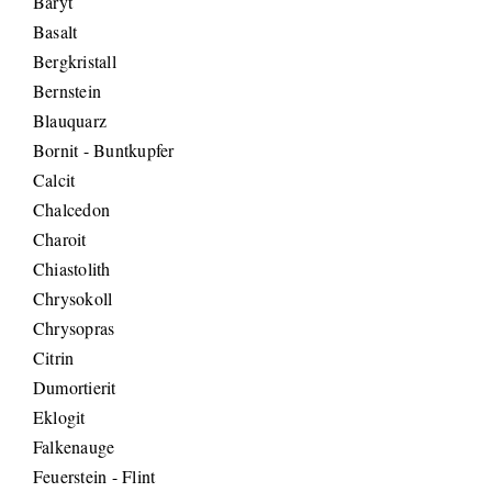
Baryt
Basalt
Bergkristall
Bernstein
Blauquarz
Bornit - Buntkupfer
Calcit
Chalcedon
Charoit
Chiastolith
Chrysokoll
Chrysopras
Citrin
Dumortierit
Eklogit
Falkenauge
Feuerstein - Flint