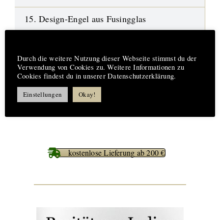
15. Design-Engel aus Fusingglas
16.
Neue Highlights
Hinweis
Durch die weitere Nutzung dieser Webseite stimmst du der
17. Aufträge-Reparaturen
Verwendung von Cookies zu. Weitere Informationen zu
Cookies findest du in unserer Datenschutzerklärung.
18. %%% Best Deals
Einstellungen
Okay!
kostenlose Lieferung ab 200 €