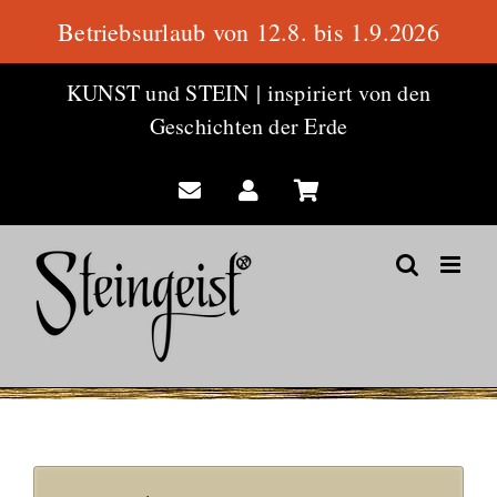
Betriebsurlaub von 12.8. bis 1.9.2026
Zum
KUNST und STEIN
|
inspiriert von den
Inhalt
Geschichten der Erde
springen