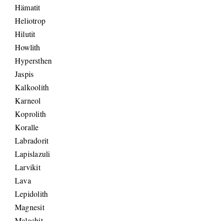
Hämatit
Heliotrop
Hilutit
Howlith
Hypersthen
Jaspis
Kalkoolith
Karneol
Koprolith
Koralle
Labradorit
Lapislazuli
Larvikit
Lava
Lepidolith
Magnesit
Malachit