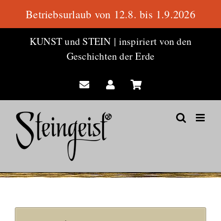
Betriebsurlaub von 12.8. bis 1.9.2026
Zum
KUNST und STEIN
|
inspiriert von den
Inhalt
Geschichten der Erde
springen