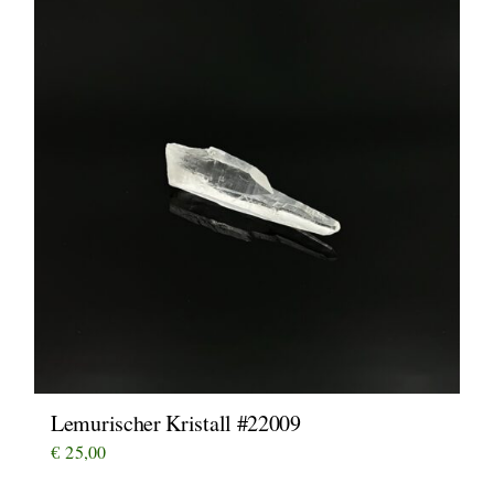
Lemurischer Kristall #22009
€
25,00