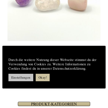
Basismischung zur Wasseraufbereitung mit
Edelsteinen
Hinweis
€
15,00
Durch die weitere Nutzung dieser Webseite stimmst du der
Verwendung von Cookies zu. Weitere Informationen zu
Cookies findest du in unserer Datenschutzerklärung.
Einstellungen
Okay!
PRODUKT-KATEGORIEN