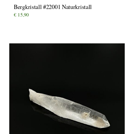
Bergkristall #22001 Naturkristall
€
15,90