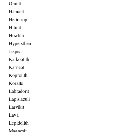
Granit
Hämatit
Heliotrop
Hilutit
Howlith
Hypersthen
Jaspis
Kalkoolith
Karneol
Koprolith
Koralle
Labradorit
Lapislazuli
Larvikit
Lava
Lepidolith
Magnesit