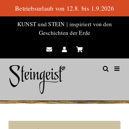
Betriebsurlaub von 12.8. bis 1.9.2026
Zum
KUNST und STEIN
|
inspiriert von den
Inhalt
Geschichten der Erde
springen