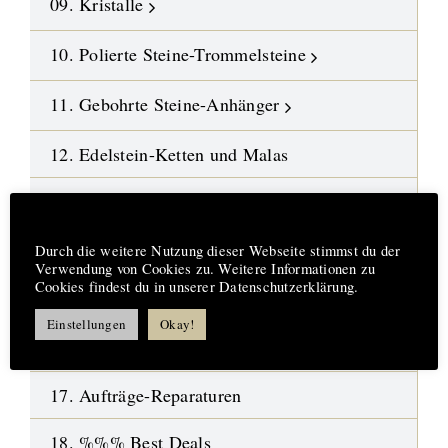
09. Kristalle
10. Polierte Steine-Trommelsteine
11. Gebohrte Steine-Anhänger
12. Edelstein-Ketten und Malas
13. DIY-Schmuckteile
Hinweis
14. Symbol-Schmuck
Durch die weitere Nutzung dieser Webseite stimmst du der
Verwendung von Cookies zu. Weitere Informationen zu
Cookies findest du in unserer Datenschutzerklärung.
15. Design-Engel aus Fusingglas
Einstellungen
Okay!
16.
Neue Highlights
17. Aufträge-Reparaturen
18. %%% Best Deals