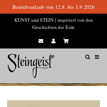
Betriebsurlaub von 12.8. bis 1.9.2026
Zum
KUNST und STEIN
|
inspiriert von den
Inhalt
Geschichten der Erde
springen