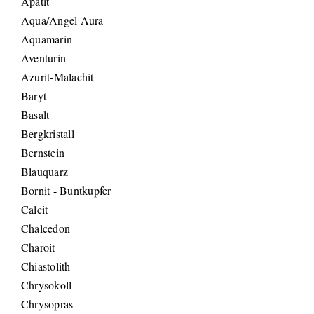
Apatit
Aqua/Angel Aura
Aquamarin
Aventurin
Azurit-Malachit
Baryt
Basalt
Bergkristall
Bernstein
Blauquarz
Bornit - Buntkupfer
Calcit
Chalcedon
Charoit
Chiastolith
Chrysokoll
Chrysopras