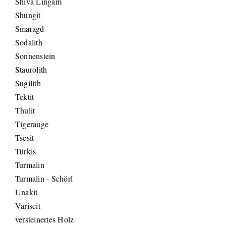
Shiva Lingam
Shungit
Smaragd
Sodalith
Sonnenstein
Staurolith
Sugilith
Tektit
Thulit
Tigerauge
Tsesit
Türkis
Turmalin
Turmalin - Schörl
Unakit
Variscit
versteinertes Holz