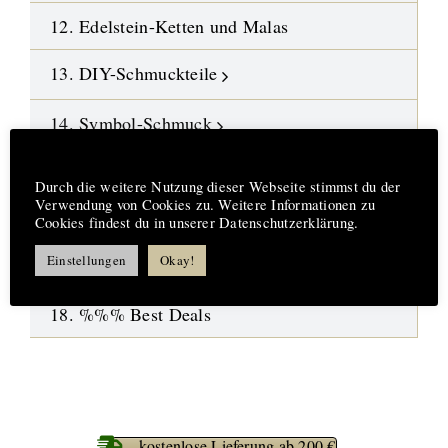
12. Edelstein-Ketten und Malas
13. DIY-Schmuckteile
14. Symbol-Schmuck
Hinweis
15. Design-Engel aus Fusingglas
Durch die weitere Nutzung dieser Webseite stimmst du der
Verwendung von Cookies zu. Weitere Informationen zu
16.
Neue Highlights
Cookies findest du in unserer Datenschutzerklärung.
Einstellungen
Okay!
17. Aufträge-Reparaturen
18. %%% Best Deals
kostenlose Lieferung ab 200 €