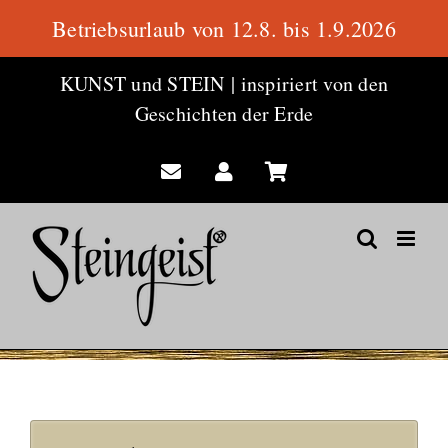
Betriebsurlaub von 12.8. bis 1.9.2026
Zum
KUNST und STEIN
|
inspiriert von den
Inhalt
Geschichten der Erde
springen