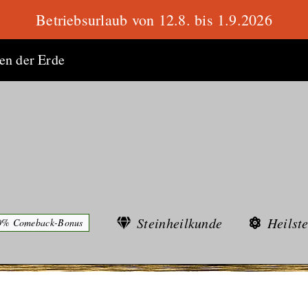
Betriebsurlaub von 12.8. bis 1.9.2026
ten der Erde
Steinheilkunde
Heilst
0% Comeback-Bonus