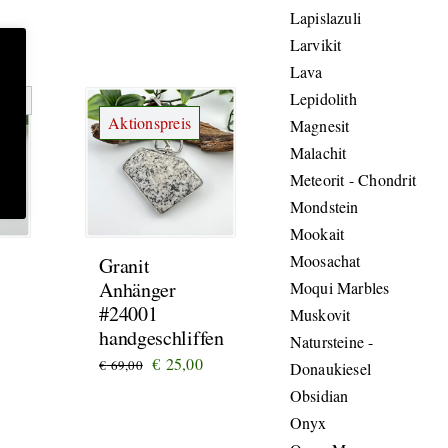
Lapislazuli
Larvikit
Lava
Lepidolith
Aktionspreis
Magnesit
Malachit
Meteorit - Chondrit
Mondstein
Mookait
Moosachat
Granit
Anhänger
Moqui Marbles
#24001
Muskovit
handgeschliffen
Natursteine -
Ursprünglicher
Aktueller
€
25,00
€
69,00
Donaukiesel
Preis
Preis
Obsidian
war:
ist:
Onyx
€ 69,00
€ 25,00.