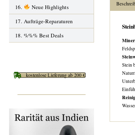
Beschrei
16.
Neue Highlights
17. Aufträge-Reparaturen
Stein
18. %%% Best Deals
Miner
Feldsp
Stein
Stein 
Naturr
kostenlose Lieferung ab 200 €
Unterb
Einfü
Reini
Wasser