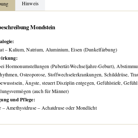
Hinweis
bung
beschreibung Mondstein
alogie:
at – Kalium, Natrium, Aluminium, Eisen (Dunkelfärbung)
wirkung:
bei Hormonumstellungen (Pubertät-Wechseljahre-Geburt), Abstimm
hythmen, Osteoporose, Stoffwechselerkrankungen, Schilddrüse, T
ewusstsein, Ängste, steuert Disziplin entgegen, Gefühlstiefe, Gefüh
hlungsvermögen (auch für Männer)
gung und Pflege:
 – Amethystdruse – Achatdruse oder Mondlicht