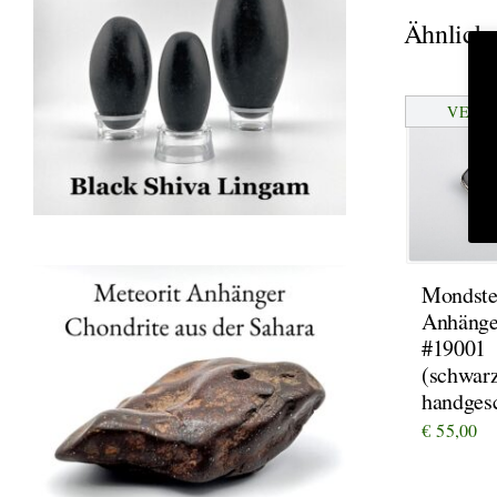
Ähnliche
VERK
Mondste
Anhänge
#19001
(schwar
handgesc
€
55,00