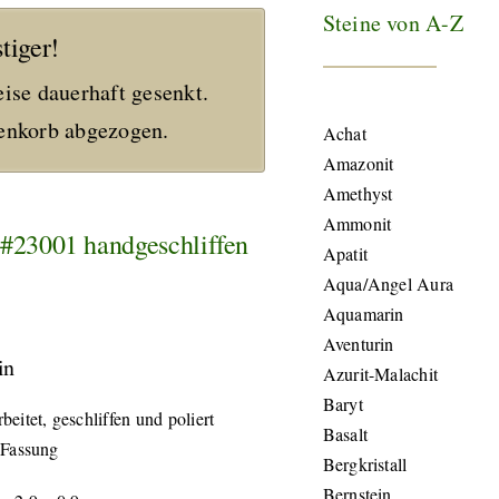
Steine von A-Z
tiger!
eise dauerhaft gesenkt.
nkorb abgezogen.
Achat
Amazonit
Amethyst
Ammonit
#23001 handgeschliffen
Apatit
Aqua/Angel Aura
Aquamarin
Aventurin
in
Azurit-Malachit
Baryt
eitet, geschliffen und poliert
Basalt
 Fassung
Bergkristall
Bernstein