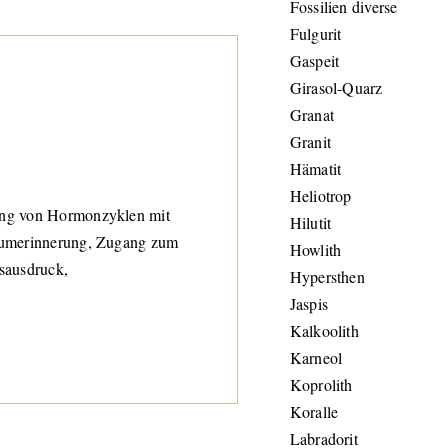
Fossilien diverse
Fulgurit
Gaspeit
Girasol-Quarz
Granat
Granit
Hämatit
Heliotrop
ung von Hormonzyklen mit
Hilutit
raumerinnerung, Zugang zum
Howlith
lsausdruck,
Hypersthen
Jaspis
Kalkoolith
Karneol
Koprolith
Koralle
Labradorit