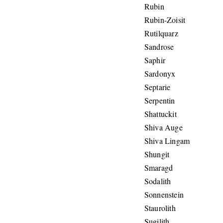
Rubin
Rubin-Zoisit
Rutilquarz
Sandrose
Saphir
Sardonyx
Septarie
Serpentin
Shattuckit
Shiva Auge
Shiva Lingam
Shungit
Smaragd
Sodalith
Sonnenstein
Staurolith
Sugilith