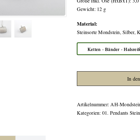
Größe inkl. Öse (HxBxT): 3,0 
Gewicht: 12 g
Material:
Steinsorte Mondstein, Silber, 
Ketten - Bänder - Halsrei
In de
Artikelnummer:
AH-Mondstei
Kategorien:
01. Pendants Stei