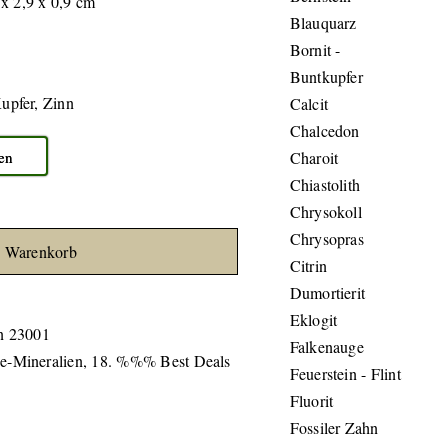
x 2,9 x 0,9 cm
Blauquarz
Bornit -
Buntkupfer
Kupfer, Zinn
Calcit
Chalcedon
fen
Charoit
Chiastolith
Chrysokoll
Chrysopras
n Warenkorb
Citrin
Dumortierit
Eklogit
n 23001
Falkenauge
ne-Mineralien
,
18. %%% Best Deals
Feuerstein - Flint
Fluorit
Fossiler Zahn