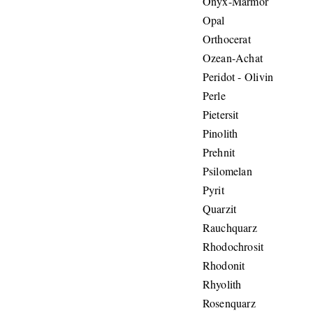
Onyx-Marmor
Opal
Orthocerat
Ozean-Achat
Peridot - Olivin
Perle
Pietersit
Pinolith
Prehnit
Psilomelan
Pyrit
Quarzit
Rauchquarz
Rhodochrosit
Rhodonit
Rhyolith
Rosenquarz