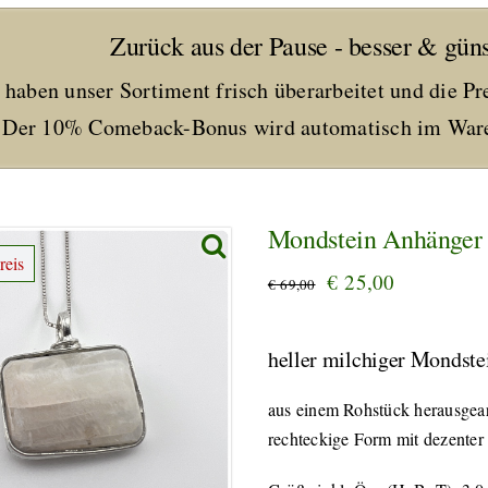
Zurück aus der Pause - besser & güns
 haben unser Sortiment frisch überarbeitet und die Pr
Der 10% Comeback-Bonus wird automatisch im Ware
Mondstein Anhänger 
reis
Ursprünglicher
Aktueller
€
25,00
€
69,00
Preis
Preis
war:
ist:
heller milchiger Mondste
€ 69,00
€ 25,00.
aus einem Rohstück herausgearb
rechteckige Form mit dezenter