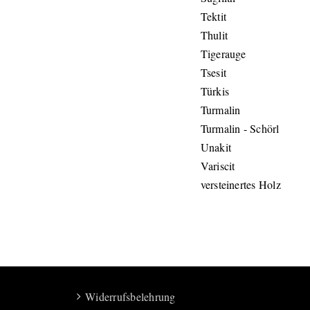
Tektit
Thulit
Tigerauge
Tsesit
Türkis
Turmalin
Turmalin - Schörl
Unakit
Variscit
versteinertes Holz
Widerrufsbelehrung