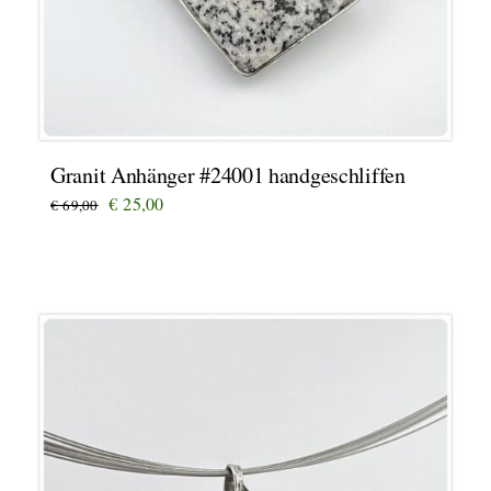
Granit Anhänger #24001 handgeschliffen
Ursprünglicher
Aktueller
€
25,00
€
69,00
Preis
Preis
war:
ist:
€ 69,00
€ 25,00.