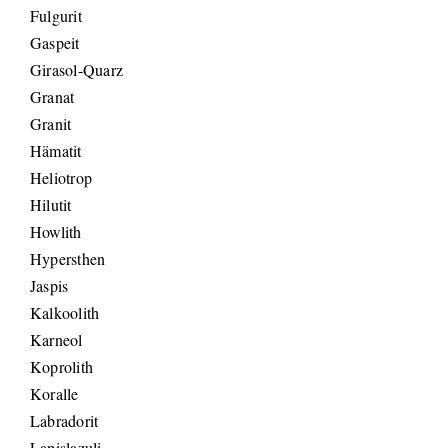
Fulgurit
Gaspeit
Girasol-Quarz
Granat
Granit
Hämatit
Heliotrop
Hilutit
Howlith
Hypersthen
Jaspis
Kalkoolith
Karneol
Koprolith
Koralle
Labradorit
Lapislazuli