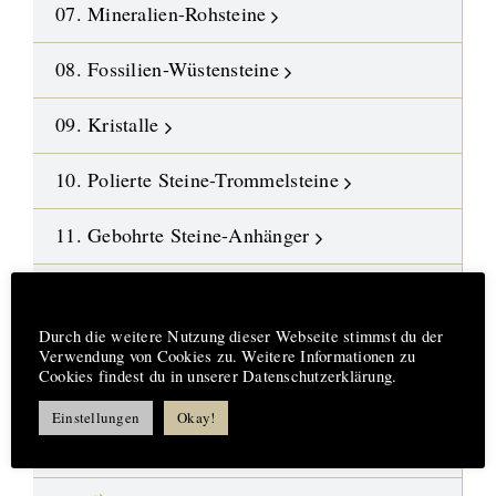
07. Mineralien-Rohsteine
08. Fossilien-Wüstensteine
09. Kristalle
10. Polierte Steine-Trommelsteine
11. Gebohrte Steine-Anhänger
12. Edelstein-Ketten und Malas
Hinweis
Durch die weitere Nutzung dieser Webseite stimmst du der
13. DIY-Schmuckteile
Verwendung von Cookies zu. Weitere Informationen zu
Cookies findest du in unserer Datenschutzerklärung.
14. Symbol-Schmuck
Einstellungen
Okay!
15. Design-Engel aus Fusingglas