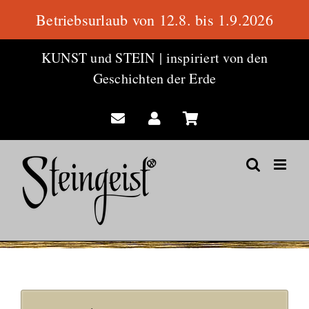
Betriebsurlaub von 12.8. bis 1.9.2026
Zum
KUNST und STEIN
|
inspiriert von den
Inhalt
Geschichten der Erde
springen