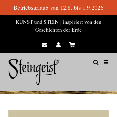
Betriebsurlaub von 12.8. bis 1.9.2026
Zum
KUNST und STEIN
|
inspiriert von den
Inhalt
Geschichten der Erde
springen