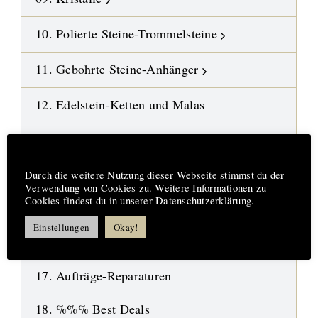
10. Polierte Steine-Trommelsteine
11. Gebohrte Steine-Anhänger
12. Edelstein-Ketten und Malas
13. DIY-Schmuckteile
Hinweis
14. Symbol-Schmuck
Durch die weitere Nutzung dieser Webseite stimmst du der
Verwendung von Cookies zu. Weitere Informationen zu
Cookies findest du in unserer Datenschutzerklärung.
15. Design-Engel aus Fusingglas
Einstellungen
Okay!
16.
Neue Highlights
17. Aufträge-Reparaturen
18. %%% Best Deals