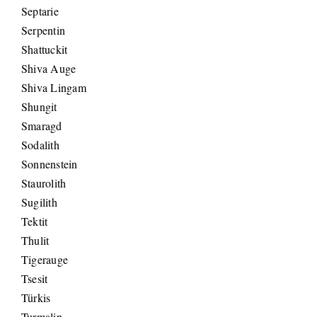
Septarie
Serpentin
Shattuckit
Shiva Auge
Shiva Lingam
Shungit
Smaragd
Sodalith
Sonnenstein
Staurolith
Sugilith
Tektit
Thulit
Tigerauge
Tsesit
Türkis
Turmalin