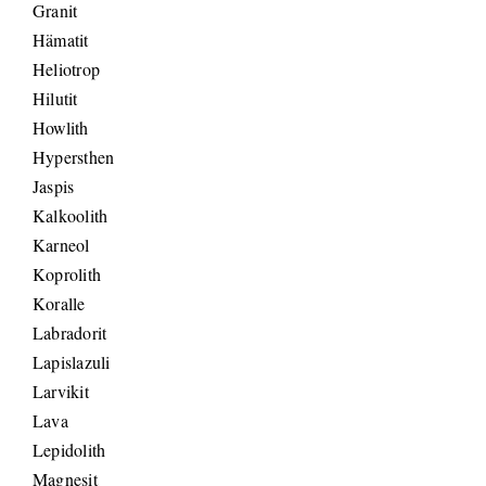
Granit
Hämatit
Heliotrop
Hilutit
Howlith
Hypersthen
Jaspis
Kalkoolith
Karneol
Koprolith
Koralle
Labradorit
Lapislazuli
Larvikit
Lava
Lepidolith
Magnesit