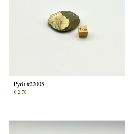
Pyrit #22005
€
2,70