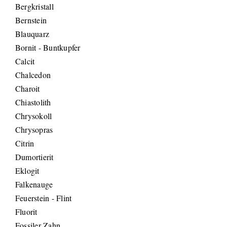
Bergkristall
Bernstein
Blauquarz
Bornit - Buntkupfer
Calcit
Chalcedon
Charoit
Chiastolith
Chrysokoll
Chrysopras
Citrin
Dumortierit
Eklogit
Falkenauge
Feuerstein - Flint
Fluorit
Fossiler Zahn