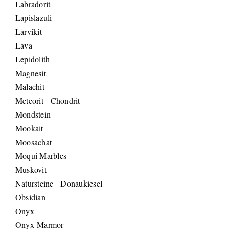
Labradorit
Lapislazuli
Larvikit
Lava
Lepidolith
Magnesit
Malachit
Meteorit - Chondrit
Mondstein
Mookait
Moosachat
Moqui Marbles
Muskovit
Natursteine - Donaukiesel
Obsidian
Onyx
Onyx-Marmor