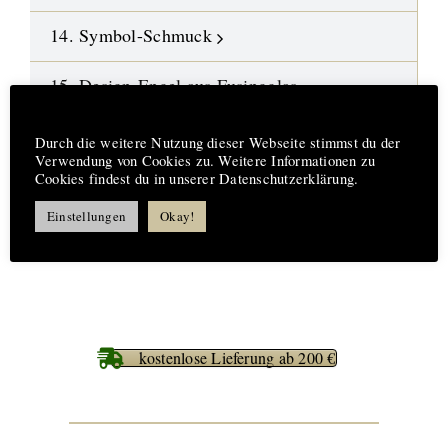
14. Symbol-Schmuck
15. Design-Engel aus Fusingglas
Hinweis
16.
Neue Highlights
Durch die weitere Nutzung dieser Webseite stimmst du der
Verwendung von Cookies zu. Weitere Informationen zu
17. Aufträge-Reparaturen
Cookies findest du in unserer Datenschutzerklärung.
Einstellungen
Okay!
18. %%% Best Deals
kostenlose Lieferung ab 200 €