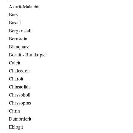
Azurit-Malachit
Baryt
Basalt
Bergkristall
Bernstein
Blauquarz
Bornit - Buntkupfer
Calcit
Chalcedon
Charoit
Chiastolith
Chrysokoll
Chrysopras
Citrin
Dumortierit
Eklogit