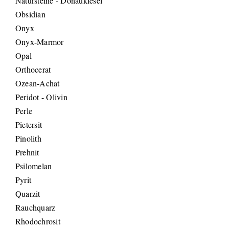
Natursteine - Donaukiesel
Obsidian
Onyx
Onyx-Marmor
Opal
Orthocerat
Ozean-Achat
Peridot - Olivin
Perle
Pietersit
Pinolith
Prehnit
Psilomelan
Pyrit
Quarzit
Rauchquarz
Rhodochrosit