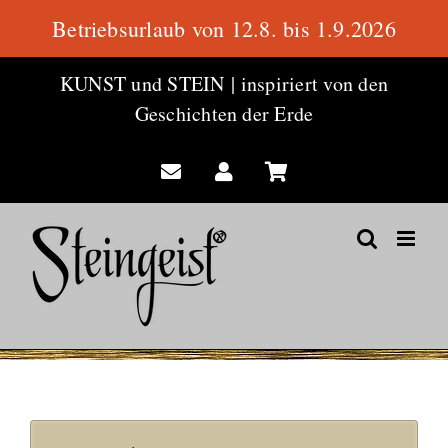
Betriebsurlaub von 12.8. bis 1.9.2026
Zum
KUNST und STEIN
|
inspiriert von den
Inhalt
Geschichten der Erde
springen