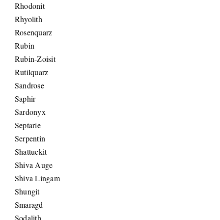
Rhodonit
Rhyolith
Rosenquarz
Rubin
Rubin-Zoisit
Rutilquarz
Sandrose
Saphir
Sardonyx
Septarie
Serpentin
Shattuckit
Shiva Auge
Shiva Lingam
Shungit
Smaragd
Sodalith