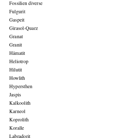
Fossilien diverse
Fulgurit
Gaspeit
Girasol-Quarz
Granat
Granit
Hämatit
Heliotrop
Hilutit
Howlith
Hypersthen
Jaspis
Kalkoolith
Karneol
Koprolith
Koralle
Labradorit