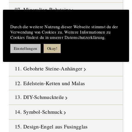
07. Mineralien-Rohsteine
Hinweis
08. Fossilien-Wüstensteine
Durch die weitere Nutzung dieser Webseite stimmst du der
Verwendung von Cookies zu. Weitere Informationen zu
Cookies findest du in unserer Datenschutzerklärung.
09. Kristalle
Einstellungen
Okay!
10. Polierte Steine-Trommelsteine
11. Gebohrte Steine-Anhänger
12. Edelstein-Ketten und Malas
13. DIY-Schmuckteile
14. Symbol-Schmuck
15. Design-Engel aus Fusingglas