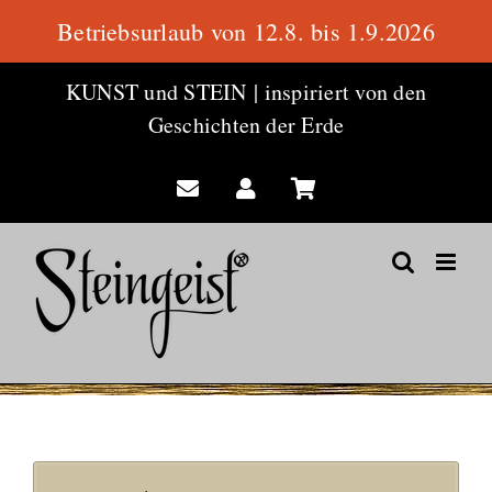
Betriebsurlaub von 12.8. bis 1.9.2026
Zum
KUNST und STEIN
|
inspiriert von den
Inhalt
Geschichten der Erde
springen