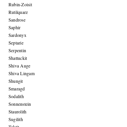
Rubin-Zoisit
Rutilquarz
Sandrose
Saphir
Sardonyx
Septarie
Serpentin
Shattuckit
Shiva Auge
Shiva Lingam
Shungit
Smaragd
Sodalith
Sonnenstein
Staurolith
Sugilith
Tektit