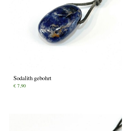
Sodalith gebohrt
€
7,90