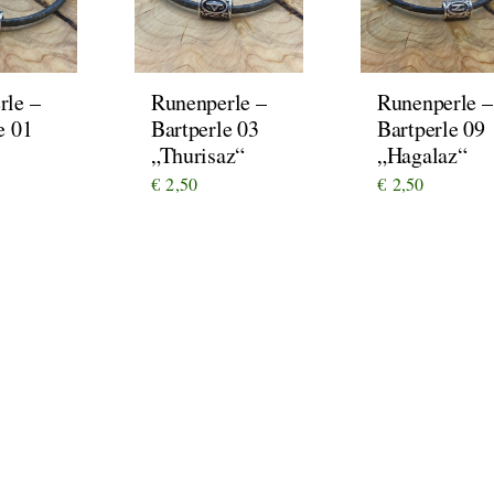
rle –
Runenperle –
Runenperle –
e 01
Bartperle 03
Bartperle 09
„Thurisaz“
„Hagalaz“
€
2,50
€
2,50