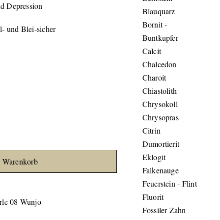
nd Depression
Blauquarz
Bornit -
l- und Blei-sicher
Buntkupfer
Calcit
Chalcedon
Charoit
Chiastolith
Chrysokoll
Chrysopras
Citrin
Dumortierit
Eklogit
n Warenkorb
Falkenauge
Feuerstein - Flint
Fluorit
le 08 Wunjo
Fossiler Zahn