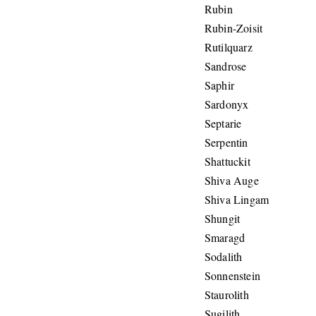
Rubin
Rubin-Zoisit
Rutilquarz
Sandrose
Saphir
Sardonyx
Septarie
Serpentin
Shattuckit
Shiva Auge
Shiva Lingam
Shungit
Smaragd
Sodalith
Sonnenstein
Staurolith
Sugilith