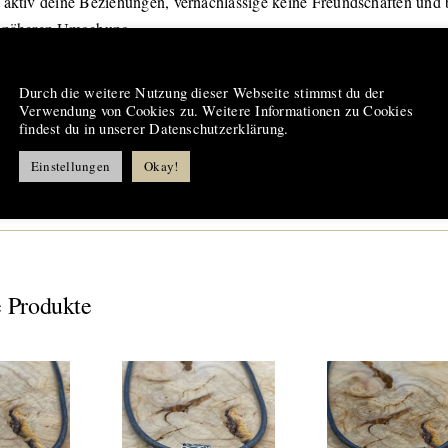
 aktiv deine Beziehungen, vernachlässige keine Freundschaften und b
r näheren Umgebung.
Hinweis
une:
Durch die weitere Nutzung dieser Webseite stimmst du der
dig für Atemstörungen, allgemeine Schmerzlinderung, Einsatz zur s
Verwendung von Cookies zu. Weitere Informationen zu Cookies
findest du in unserer Datenschutzerklärung.
rung der Lebensfreude, Behandlung von Potenzproblemen, Genesun
heitsbewusstseins.
Einstellungen
Okay!
 Produkte