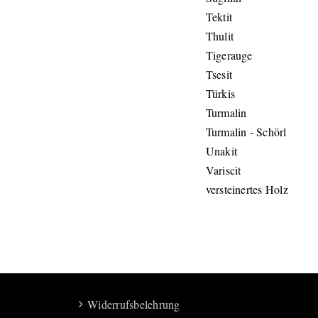
Tektit
Thulit
Tigerauge
Tsesit
Türkis
Turmalin
Turmalin - Schörl
Unakit
Variscit
versteinertes Holz
Widerrufsbelehrung