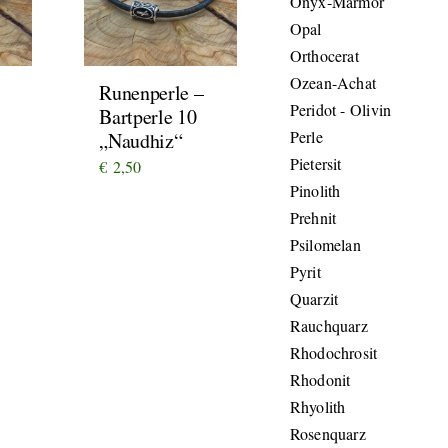
Onyx-Marmor
Opal
Orthocerat
Ozean-Achat
Runenperle –
Peridot - Olivin
Bartperle 10
Perle
„Naudhiz“
Pietersit
€
2,50
Pinolith
Prehnit
Psilomelan
Pyrit
Quarzit
Rauchquarz
Rhodochrosit
Rhodonit
Rhyolith
Rosenquarz