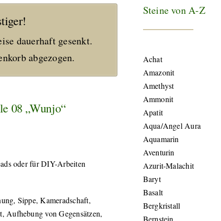
Steine von A-Z
tiger!
eise dauerhaft gesenkt.
nkorb abgezogen.
Achat
Amazonit
Amethyst
Ammonit
rle 08 „Wunjo“
Apatit
Aqua/Angel Aura
Aquamarin
Aventurin
eads oder für DIY-Arbeiten
Azurit-Malachit
Baryt
Basalt
ung, Sippe, Kameradschaft,
Bergkristall
t, Aufhebung von Gegensätzen,
Bernstein