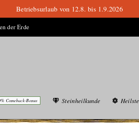
Betriebsurlaub von 12.8. bis 1.9.2026
ten der Erde
Steinheilkunde
Heilst
0% Comeback-Bonus