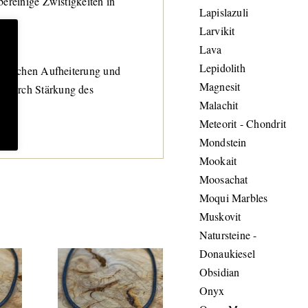
ereinige Zwistigkeiten in
Lapislazuli
Larvikit
Lava
Lepidolith
eelischen Aufheiterung und
Magnesit
g durch Stärkung des
Malachit
Meteorit - Chondrit
Mondstein
Mookait
Moosachat
Moqui Marbles
Muskovit
Natursteine -
Donaukiesel
Obsidian
Onyx