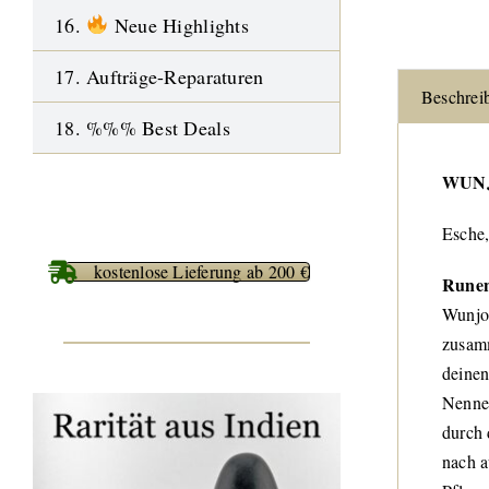
16.
Neue Highlights
17. Aufträge-Reparaturen
Beschrei
18. %%% Best Deals
WUN
Esche,
kostenlose Lieferung ab 200 €
Runen
Wunjo 
zusamm
deinen
Nenner
durch 
nach a