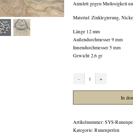
Amulett gegen Mutlosigkeit u
Material: Zinklegierung, Nicke
Länge 12 mm
Außendurchmesser 9 mm
Innendurchmesser 5 mm
Gewicht 2,6 gr
Runenperle
-
In de
Bartperle
08
"Wunjo"
Artikelnummer:
SYS-Runenper
Menge
Kategorie:
Runenperlen