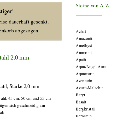
Steine von A-Z
tiger!
eise dauerhaft gesenkt.
nkorb abgezogen.
Achat
Amazonit
Amethyst
Ammonit
stahl 2,0 mm
Apatit
Aqua/Angel Aura
Aquamarin
Aventurin
tahl, Stärke 2,0 mm
Azurit-Malachit
Baryt
ahl: 45 cm, 50 cm und 55 cm
Basalt
fügen sich geschmeidig am
Bergkristall
 ab
Bernstein