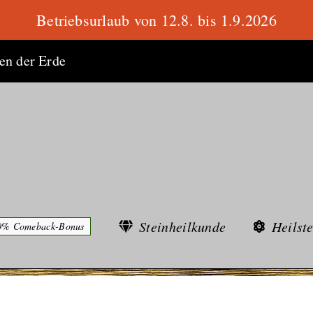
Betriebsurlaub von 12.8. bis 1.9.2026
ten der Erde
Steinheilkunde
Heilst
0% Comeback-Bonus