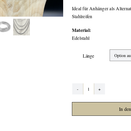
Ideal für Anhänger als Altern
Stahlreifen
Material:
Edelstahl
Länge
Schlangenkette
Edelstahl
2,0
In de
mm
Menge