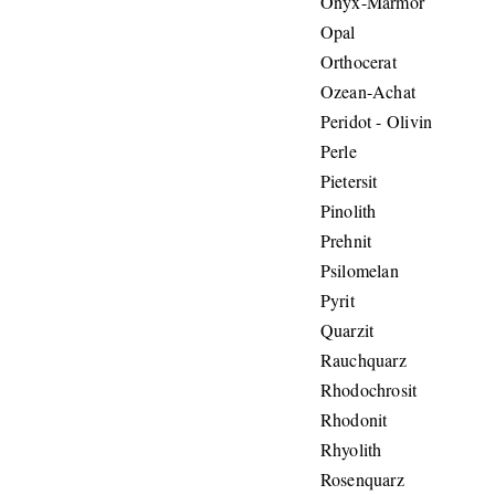
Onyx-Marmor
Opal
Orthocerat
Ozean-Achat
Peridot - Olivin
Perle
Pietersit
Pinolith
Prehnit
Psilomelan
Pyrit
Quarzit
Rauchquarz
Rhodochrosit
Rhodonit
Rhyolith
Rosenquarz