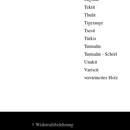
Tektit
Thulit
Tigerauge
Tsesit
Türkis
Turmalin
Turmalin - Schörl
Unakit
Variscit
versteinertes Holz
Widerrufsbelehrung