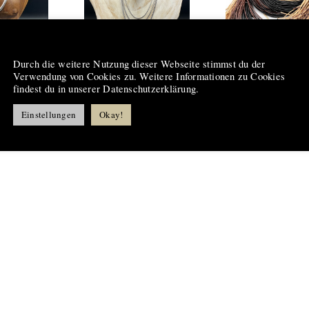
Hinweis
Durch die weitere Nutzung dieser Webseite stimmst du der
enkette
Schlangenkette
Lederband
Verwendung von Cookies zu. Weitere Informationen zu Cookies
l 4,2
Edelstahl 1,5
ohne
findest du in unserer Datenschutzerklärung.
mm
Verschluss
Einstellungen
Okay!
(Ziege)
€
12,90
€
2,90