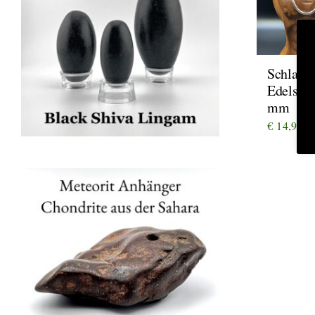
Schlang
Edelstah
mm
€
14,90