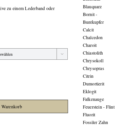
Blauquarz
ative zu einem Lederband oder
Bornit -
Buntkupfer
Calcit
Chalcedon
Charoit
Chiastolith

Chrysokoll
Chrysopras
Citrin
Dumortierit
Eklogit
Falkenauge
n Warenkorb
Feuerstein - Flint
Fluorit
Fossiler Zahn