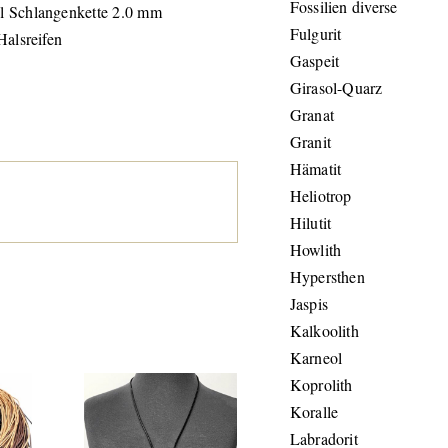
Fossilien diverse
l Schlangenkette 2.0 mm
Fulgurit
Halsreifen
Gaspeit
Girasol-Quarz
Granat
Granit
Hämatit
Heliotrop
Hilutit
Howlith
Hypersthen
Jaspis
Kalkoolith
Karneol
Koprolith
Koralle
Labradorit