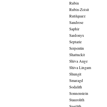
Rubin
Rubin-Zoisit
Rutilquarz
Sandrose
Saphir
Sardonyx
Septarie
Serpentin
Shattuckit
Shiva Auge
Shiva Lingam
Shungit
Smaragd
Sodalith
Sonnenstein
Staurolith
Sugilith