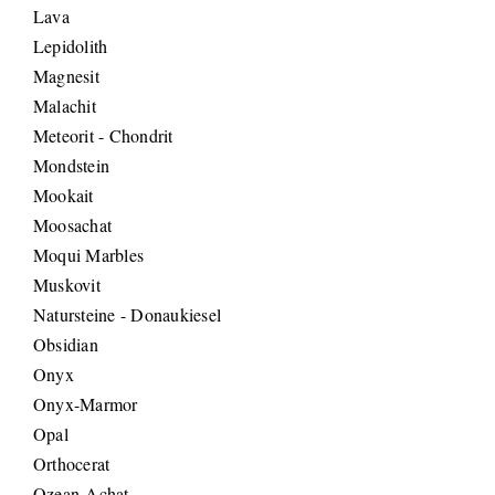
Lava
Lepidolith
Magnesit
Malachit
Meteorit - Chondrit
Mondstein
Mookait
Moosachat
Moqui Marbles
Muskovit
Natursteine - Donaukiesel
Obsidian
Onyx
Onyx-Marmor
Opal
Orthocerat
Ozean-Achat