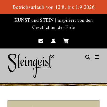
Betriebsurlaub von 12.8. bis 1.9.2026
Zum
KUNST und STEIN
|
inspiriert von den
Inhalt
Geschichten der Erde
springen