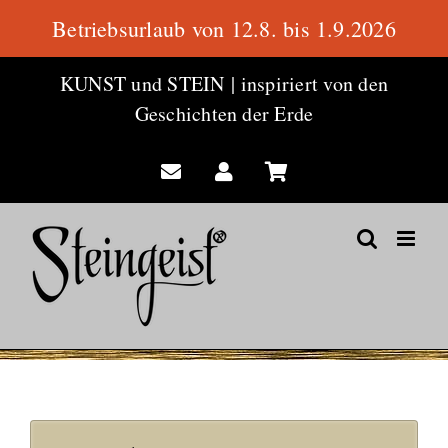
Betriebsurlaub von 12.8. bis 1.9.2026
Zum
KUNST und STEIN
|
inspiriert von den
Inhalt
Geschichten der Erde
springen