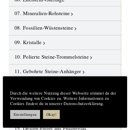
07. Mineralien-Rohsteine
08. Fossilien-Wüstensteine
09. Kristalle
10. Polierte Steine-Trommelsteine
11. Gebohrte Steine-Anhänger
12. Edelstein-Ketten und Malas
Hinweis
Durch die weitere Nutzung dieser Webseite stimmst du der
Verwendung von Cookies zu. Weitere Informationen zu
13. DIY-Schmuckteile
Cookies findest du in unserer Datenschutzerklärung.
14. Symbol-Schmuck
Einstellungen
Okay!
15. Design-Engel aus Fusingglas