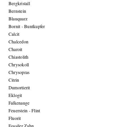
Bergkristall
Bernstein
Blauquarz
Bornit - Buntkupfer
Calcit
Chalcedon
Charoit
Chiastolith
Chrysokoll
Chrysopras
Citrin
Dumortierit
Eklogit
Falkenauge
Feuerstein - Flint
Fluorit
Fossiler Zahn