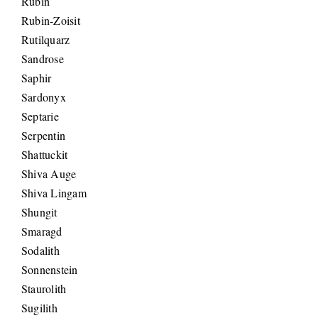
Rubin
Rubin-Zoisit
Rutilquarz
Sandrose
Saphir
Sardonyx
Septarie
Serpentin
Shattuckit
Shiva Auge
Shiva Lingam
Shungit
Smaragd
Sodalith
Sonnenstein
Staurolith
Sugilith